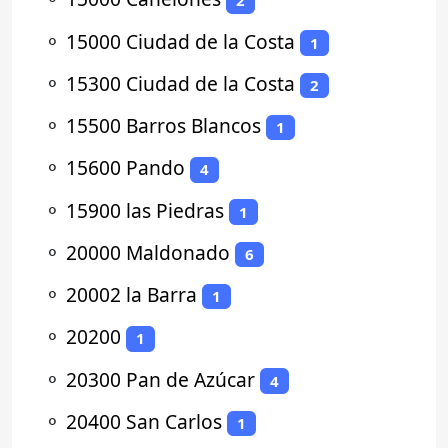
2
⚬
15000 Ciudad de la Costa
1
⚬
15300 Ciudad de la Costa
2
⚬
15500 Barros Blancos
1
⚬
15600 Pando
4
⚬
15900 las Piedras
1
⚬
20000 Maldonado
6
⚬
20002 la Barra
1
⚬
20200
1
⚬
20300 Pan de Azúcar
4
⚬
20400 San Carlos
1