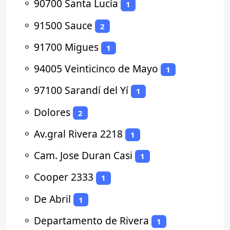
⚬
90700 Santa Lucía
1
⚬
91500 Sauce
2
⚬
91700 Migues
1
⚬
94005 Veinticinco de Mayo
1
⚬
97100 Sarandí del Yí
1
⚬
Dolores
2
⚬
Av.gral Rivera 2218
1
⚬
Cam. Jose Duran Casi
1
⚬
Cooper 2333
1
⚬
De Abril
1
⚬
Departamento de Rivera
1