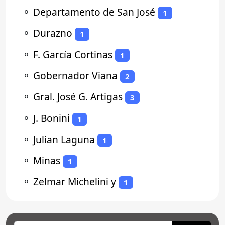
⚬
Departamento de San José
1
⚬
Durazno
1
⚬
F. García Cortinas
1
⚬
Gobernador Viana
2
⚬
Gral. José G. Artigas
3
⚬
J. Bonini
1
⚬
Julian Laguna
1
⚬
Minas
1
⚬
Zelmar Michelini y
1