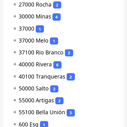
⚬
27000 Rocha
2
⚬
30000 Minas
4
⚬
37000
1
⚬
37000 Melo
1
⚬
37100 Rio Branco
2
⚬
40000 Rivera
6
⚬
40100 Tranqueras
2
⚬
50000 Salto
2
⚬
55000 Artigas
2
⚬
55100 Bella Unión
3
⚬
600 Esq
1