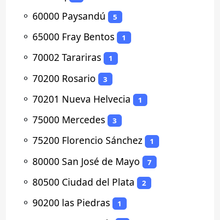
⚬
60000 Paysandú
5
⚬
65000 Fray Bentos
1
⚬
70002 Tarariras
1
⚬
70200 Rosario
3
⚬
70201 Nueva Helvecia
1
⚬
75000 Mercedes
3
⚬
75200 Florencio Sánchez
1
⚬
80000 San José de Mayo
7
⚬
80500 Ciudad del Plata
2
⚬
90200 las Piedras
1