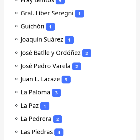
5
⚬
Gral. Líber Seregni
1
⚬
Guichón
1
⚬
Joaquín Suárez
1
⚬
José Batlle y Ordóñez
2
⚬
José Pedro Varela
2
⚬
Juan L. Lacaze
3
⚬
La Paloma
3
⚬
La Paz
1
⚬
La Pedrera
2
⚬
Las Piedras
4