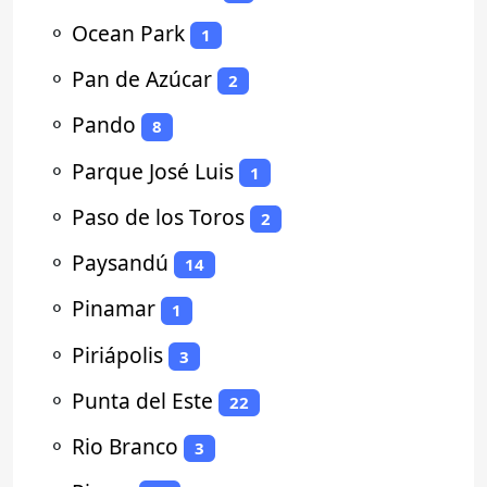
⚬
Ocean Park
1
⚬
Pan de Azúcar
2
⚬
Pando
8
⚬
Parque José Luis
1
⚬
Paso de los Toros
2
⚬
Paysandú
14
⚬
Pinamar
1
⚬
Piriápolis
3
⚬
Punta del Este
22
⚬
Rio Branco
3