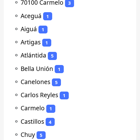
⚬
70100 Carmelo
3
⚬
Aceguá
1
⚬
Aiguá
1
⚬
Artigas
1
⚬
Atlántida
5
⚬
Bella Unión
1
⚬
Canelones
5
⚬
Carlos Reyles
1
⚬
Carmelo
1
⚬
Castillos
4
⚬
Chuy
5