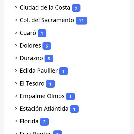
⚬
Ciudad de la Costa
9
⚬
Col. del Sacramento
11
⚬
Cuaró
1
⚬
Dolores
5
⚬
Durazno
3
⚬
Ecilda Paullier
1
⚬
El Tesoro
1
⚬
Empalme Olmos
1
⚬
Estación Atlántida
1
⚬
Florida
2
⚬
Fray Bentos