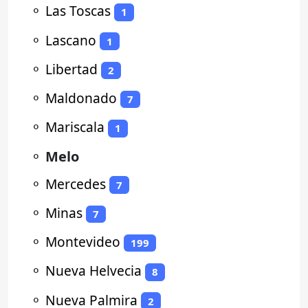
⚬
Las Toscas
1
⚬
Lascano
1
⚬
Libertad
2
⚬
Maldonado
7
⚬
Mariscala
1
⚬
Melo
⚬
Mercedes
7
⚬
Minas
7
⚬
Montevideo
199
⚬
Nueva Helvecia
8
⚬
Nueva Palmira
2