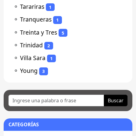
⚬
Tarariras
1
⚬
Tranqueras
1
⚬
Treinta y Tres
5
⚬
Trinidad
2
⚬
Villa Sara
1
⚬
Young
3
Buscar
CATEGORÍAS