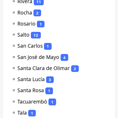
⚬
Rivera
11
⚬
Rocha
2
⚬
Rosario
1
⚬
Salto
12
⚬
San Carlos
1
⚬
San José de Mayo
4
⚬
Santa Clara de Olimar
2
⚬
Santa Lucía
3
⚬
Santa Rosa
1
⚬
Tacuarembó
1
⚬
Tala
1