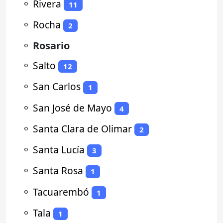
⚬
Rivera
11
⚬
Rocha
2
⚬
Rosario
⚬
Salto
12
⚬
San Carlos
1
⚬
San José de Mayo
4
⚬
Santa Clara de Olimar
2
⚬
Santa Lucía
3
⚬
Santa Rosa
1
⚬
Tacuarembó
1
⚬
Tala
1