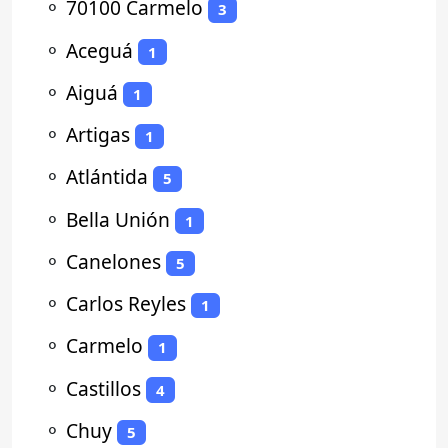
⚬
70100 Carmelo
3
⚬
Aceguá
1
⚬
Aiguá
1
⚬
Artigas
1
⚬
Atlántida
5
⚬
Bella Unión
1
⚬
Canelones
5
⚬
Carlos Reyles
1
⚬
Carmelo
1
⚬
Castillos
4
⚬
Chuy
5