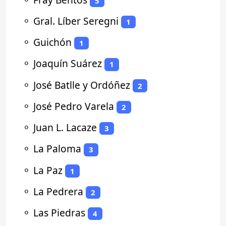
5
⚬
Gral. Líber Seregni
1
⚬
Guichón
1
⚬
Joaquín Suárez
1
⚬
José Batlle y Ordóñez
2
⚬
José Pedro Varela
2
⚬
Juan L. Lacaze
3
⚬
La Paloma
3
⚬
La Paz
1
⚬
La Pedrera
2
⚬
Las Piedras
4