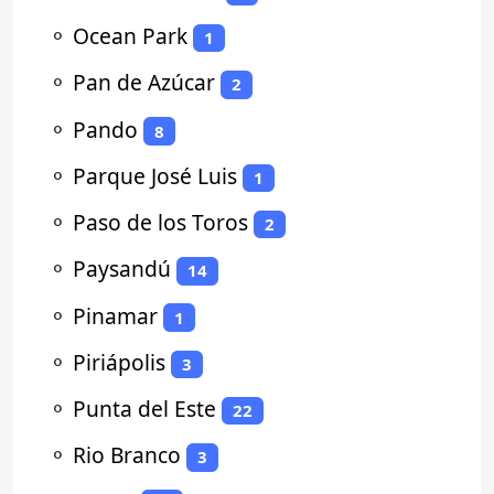
⚬
Ocean Park
1
⚬
Pan de Azúcar
2
⚬
Pando
8
⚬
Parque José Luis
1
⚬
Paso de los Toros
2
⚬
Paysandú
14
⚬
Pinamar
1
⚬
Piriápolis
3
⚬
Punta del Este
22
⚬
Rio Branco
3