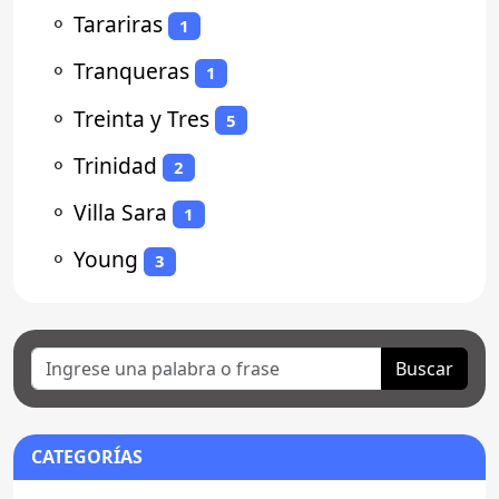
⚬
Tarariras
1
⚬
Tranqueras
1
⚬
Treinta y Tres
5
⚬
Trinidad
2
⚬
Villa Sara
1
⚬
Young
3
Buscar
CATEGORÍAS