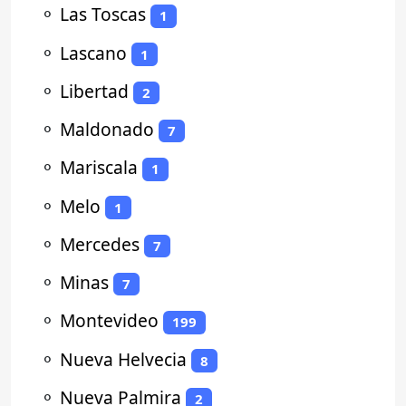
⚬
Las Toscas
1
⚬
Lascano
1
⚬
Libertad
2
⚬
Maldonado
7
⚬
Mariscala
1
⚬
Melo
1
⚬
Mercedes
7
⚬
Minas
7
⚬
Montevideo
199
⚬
Nueva Helvecia
8
⚬
Nueva Palmira
2