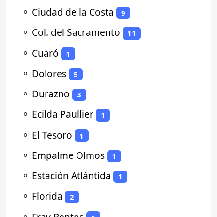
⚬
Ciudad de la Costa
9
⚬
Col. del Sacramento
11
⚬
Cuaró
1
⚬
Dolores
5
⚬
Durazno
3
⚬
Ecilda Paullier
1
⚬
El Tesoro
1
⚬
Empalme Olmos
1
⚬
Estación Atlántida
1
⚬
Florida
2
⚬
Fray Bentos