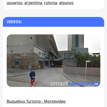
usuarios
,
argentina
,
colonia
,
algunos
VIDEOS:
Buquebus Turismo - Montevideo