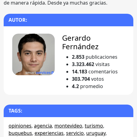
de manera rápida. Desde ya muchas gracias.
AUTOR:
Gerardo
Fernández
2.853
publicaciones
3.323.462
visitas
14.183
comentarios
303.704
votos
4.2
promedio
TAGS:
opiniones
,
agencia
,
montevideo
,
turismo
,
buquebus
,
experiencias
,
servicio
,
uruguay
,