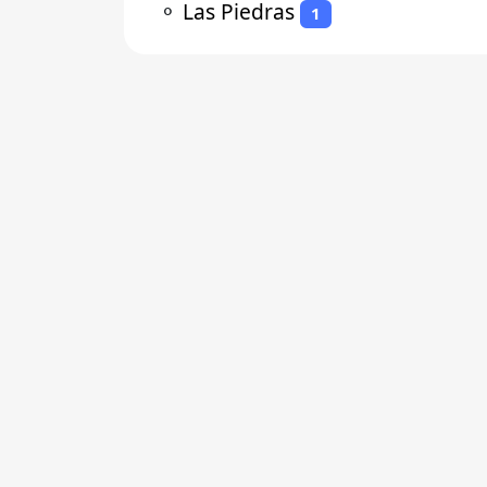
⚬
Las Piedras
1