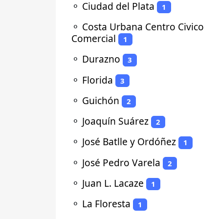
⚬
Ciudad del Plata
1
⚬
Costa Urbana Centro Civico
Comercial
1
⚬
Durazno
3
⚬
Florida
3
⚬
Guichón
2
⚬
Joaquín Suárez
2
⚬
José Batlle y Ordóñez
1
⚬
José Pedro Varela
2
⚬
Juan L. Lacaze
1
⚬
La Floresta
1