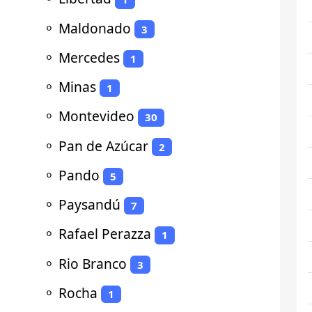
⚬
Maldonado
3
⚬
Mercedes
1
⚬
Minas
1
⚬
Montevideo
30
⚬
Pan de Azúcar
2
⚬
Pando
5
⚬
Paysandú
7
⚬
Rafael Perazza
1
⚬
Rio Branco
3
⚬
Rocha
1