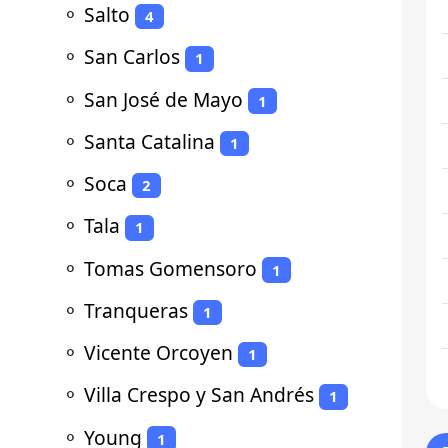
⚬
Salto
4
⚬
San Carlos
1
⚬
San José de Mayo
1
⚬
Santa Catalina
1
⚬
Soca
2
⚬
Tala
1
⚬
Tomas Gomensoro
1
⚬
Tranqueras
1
⚬
Vicente Orcoyen
1
⚬
Villa Crespo y San Andrés
1
⚬
Young
1