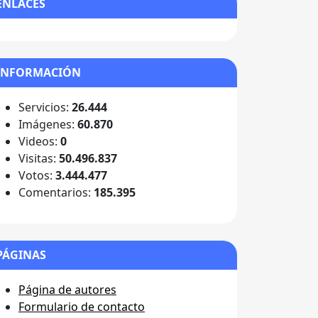
ENLACES
INFORMACIÓN
Servicios:
26.444
Imágenes:
60.870
Videos:
0
Visitas:
50.496.837
Votos:
3.444.477
Comentarios:
185.395
PÁGINAS
Página de autores
Formulario de contacto