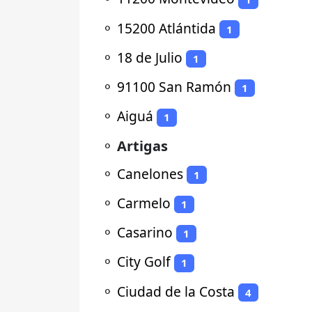
⚬
15200 Atlántida
1
⚬
18 de Julio
1
⚬
91100 San Ramón
1
⚬
Aiguá
1
⚬
Artigas
⚬
Canelones
1
⚬
Carmelo
1
⚬
Casarino
1
⚬
City Golf
1
⚬
Ciudad de la Costa
4