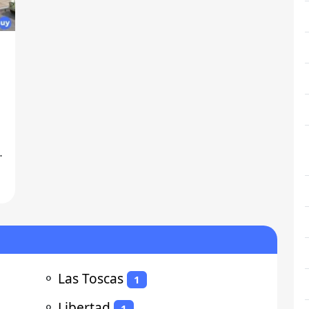
⚬
Las Toscas
1
⚬
Libertad
1