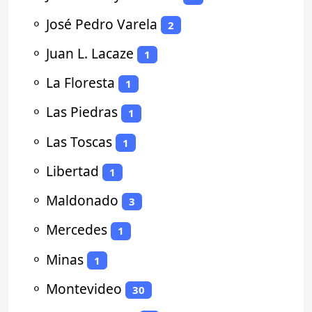
⚬
José Pedro Varela
2
⚬
Juan L. Lacaze
1
⚬
La Floresta
1
⚬
Las Piedras
1
⚬
Las Toscas
1
⚬
Libertad
1
⚬
Maldonado
3
⚬
Mercedes
1
⚬
Minas
1
⚬
Montevideo
30