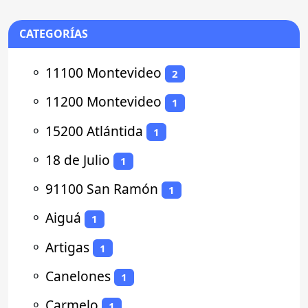
CATEGORÍAS
⚬
11100 Montevideo
2
⚬
11200 Montevideo
1
⚬
15200 Atlántida
1
⚬
18 de Julio
1
⚬
91100 San Ramón
1
⚬
Aiguá
1
⚬
Artigas
1
⚬
Canelones
1
⚬
Carmelo
1