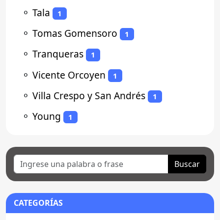
⚬
Tala
1
⚬
Tomas Gomensoro
1
⚬
Tranqueras
1
⚬
Vicente Orcoyen
1
⚬
Villa Crespo y San Andrés
1
⚬
Young
1
Buscar
CATEGORÍAS