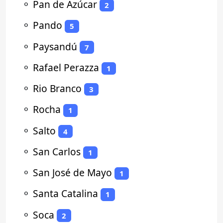
⚬
Pan de Azúcar
2
⚬
Pando
5
⚬
Paysandú
7
⚬
Rafael Perazza
1
⚬
Rio Branco
3
⚬
Rocha
1
⚬
Salto
4
⚬
San Carlos
1
⚬
San José de Mayo
1
⚬
Santa Catalina
1
⚬
Soca
2