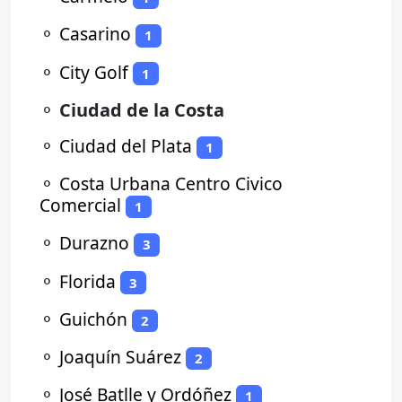
⚬
Casarino
1
⚬
City Golf
1
⚬
Ciudad de la Costa
⚬
Ciudad del Plata
1
⚬
Costa Urbana Centro Civico
Comercial
1
⚬
Durazno
3
⚬
Florida
3
⚬
Guichón
2
⚬
Joaquín Suárez
2
⚬
José Batlle y Ordóñez
1