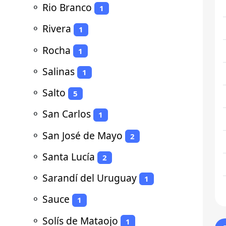
⚬
Rio Branco
1
⚬
Rivera
1
⚬
Rocha
1
⚬
Salinas
1
⚬
Salto
5
⚬
San Carlos
1
⚬
San José de Mayo
2
⚬
Santa Lucía
2
⚬
Sarandí del Uruguay
1
⚬
Sauce
1
⚬
Solís de Mataojo
1