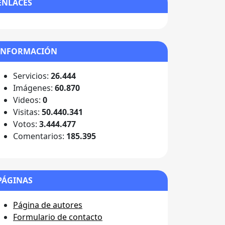
ENLACES
INFORMACIÓN
Servicios:
26.444
Imágenes:
60.870
Videos:
0
Visitas:
50.440.341
Votos:
3.444.477
Comentarios:
185.395
PÁGINAS
Página de autores
Formulario de contacto