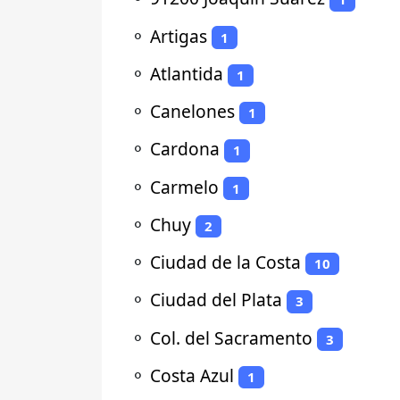
⚬
Artigas
1
⚬
Atlantida
1
⚬
Canelones
1
⚬
Cardona
1
⚬
Carmelo
1
⚬
Chuy
2
⚬
Ciudad de la Costa
10
⚬
Ciudad del Plata
3
⚬
Col. del Sacramento
3
⚬
Costa Azul
1