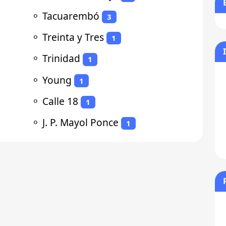
⚬
Tacuarembó
3
⚬
Treinta y Tres
1
⚬
Trinidad
1
⚬
Young
1
⚬
Calle 18
1
⚬
J. P. Mayol Ponce
1