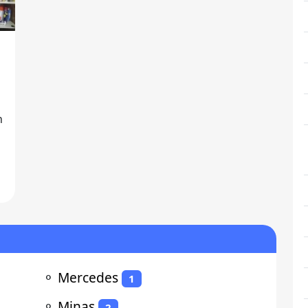
n
⚬
Mercedes
1
⚬
Minas
2