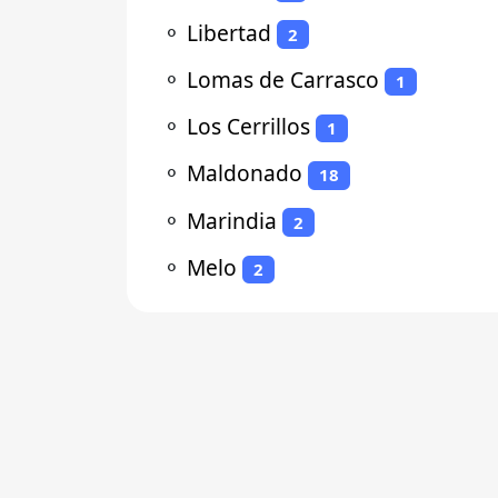
⚬
Libertad
2
⚬
Lomas de Carrasco
1
⚬
Los Cerrillos
1
⚬
Maldonado
18
⚬
Marindia
2
⚬
Melo
2