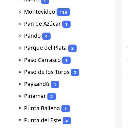
⚬
Montevideo
118
⚬
Pan de Azúcar
1
⚬
Pando
4
⚬
Parque del Plata
2
⚬
Paso Carrasco
1
⚬
Paso de los Toros
2
⚬
Paysandú
1
⚬
Pinamar
2
⚬
Punta Ballena
1
⚬
Punta del Este
4