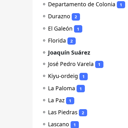
⚬
Departamento de Colonia
1
⚬
Durazno
2
⚬
El Galeón
1
⚬
Florida
2
⚬
Joaquín Suárez
⚬
José Pedro Varela
1
⚬
Kiyu-ordeig
1
⚬
La Paloma
1
⚬
La Paz
1
⚬
Las Piedras
2
⚬
Lascano
1