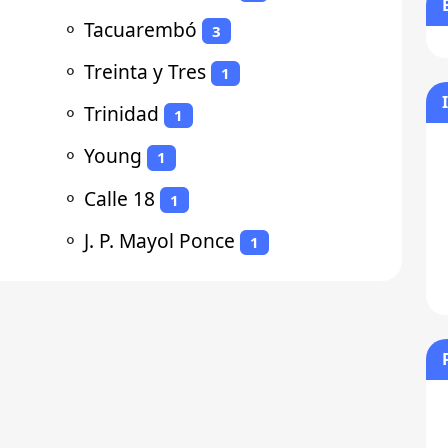
⚬
Tacuarembó
3
⚬
Treinta y Tres
1
⚬
Trinidad
1
⚬
Young
1
⚬
Calle 18
1
⚬
J. P. Mayol Ponce
1