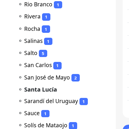
⚬
Rio Branco
1
⚬
Rivera
1
⚬
Rocha
1
⚬
Salinas
1
⚬
Salto
5
⚬
San Carlos
1
⚬
San José de Mayo
2
⚬
Santa Lucía
⚬
Sarandí del Uruguay
1
⚬
Sauce
1
⚬
Solís de Mataojo
1