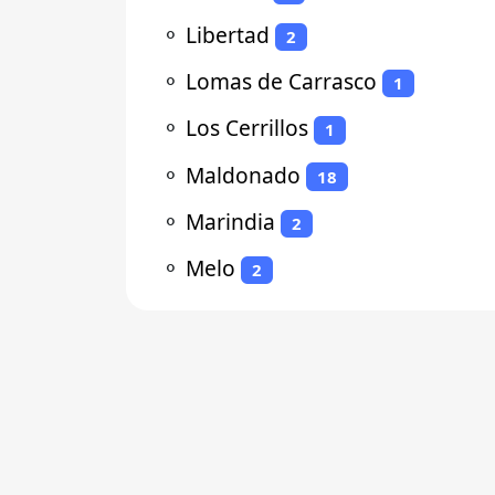
⚬
Libertad
2
⚬
Lomas de Carrasco
1
⚬
Los Cerrillos
1
⚬
Maldonado
18
⚬
Marindia
2
⚬
Melo
2