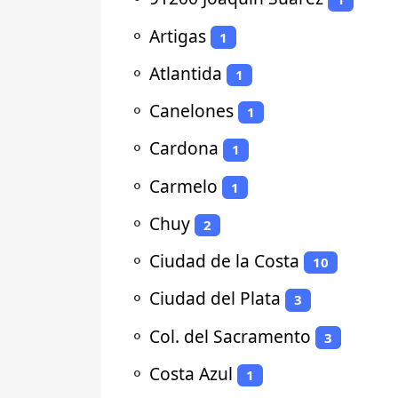
⚬
Artigas
1
⚬
Atlantida
1
⚬
Canelones
1
⚬
Cardona
1
⚬
Carmelo
1
⚬
Chuy
2
⚬
Ciudad de la Costa
10
⚬
Ciudad del Plata
3
⚬
Col. del Sacramento
3
⚬
Costa Azul
1