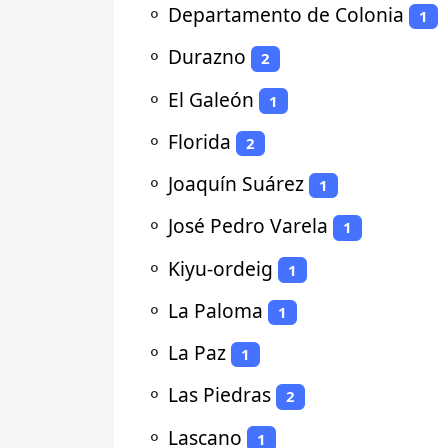
⚬
Departamento de Colonia
1
⚬
Durazno
2
⚬
El Galeón
1
⚬
Florida
2
⚬
Joaquín Suárez
1
⚬
José Pedro Varela
1
⚬
Kiyu-ordeig
1
⚬
La Paloma
1
⚬
La Paz
1
⚬
Las Piedras
2
⚬
Lascano
1