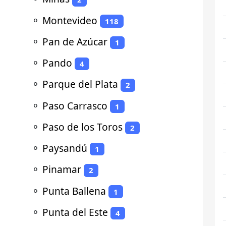
⚬
Montevideo
118
⚬
Pan de Azúcar
1
⚬
Pando
4
⚬
Parque del Plata
2
⚬
Paso Carrasco
1
⚬
Paso de los Toros
2
⚬
Paysandú
1
⚬
Pinamar
2
⚬
Punta Ballena
1
⚬
Punta del Este
4