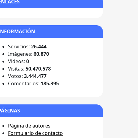
ENLACES
INFORMACIÓN
Servicios:
26.444
Imágenes:
60.870
Videos:
0
Visitas:
50.470.578
Votos:
3.444.477
Comentarios:
185.395
PÁGINAS
Página de autores
Formulario de contacto