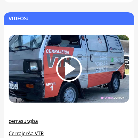
VIDEOS:
cerrasur.gba
CerrajerÃ­a VTR