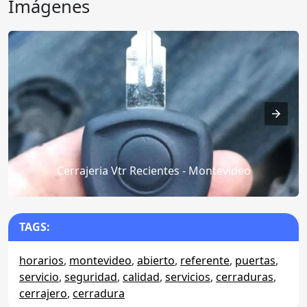
Imágenes
Cerrajeria Vtr Recientes - Montevideo
TAGS:
horarios
,
montevideo
,
abierto
,
referente
,
puertas
,
servicio
,
seguridad
,
calidad
,
servicios
,
cerraduras
,
cerrajero
,
cerradura