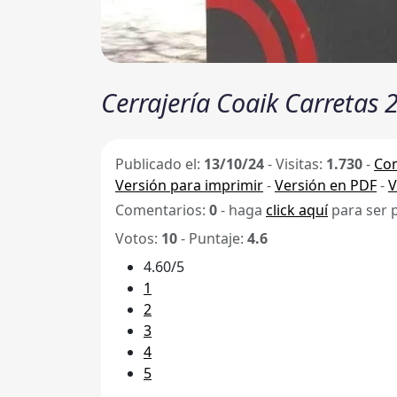
Cerrajería Coaik Carretas 
Publicado el:
13/10/24
-
Visitas:
1.730
-
Com
Versión para imprimir
-
Versión en PDF
-
V
Comentarios:
0
- haga
click aquí
para ser 
Votos:
10
- Puntaje:
4.6
4.60/5
1
2
3
4
5