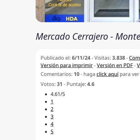
Mercado Cerrajero - Mont
Publicado el:
6/11/24
-
Visitas:
3.838
-
Comp
Versión para imprimir
-
Versión en PDF
-
V
Comentarios:
10
- haga
click aquí
para ver
Votos:
31
- Puntaje:
4.6
4.61/5
1
2
3
4
5