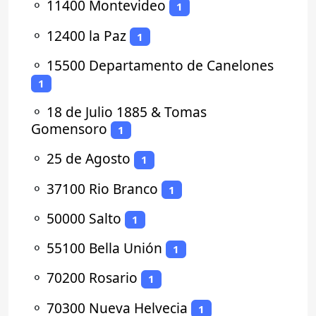
⚬
11400 Montevideo
1
⚬
12400 la Paz
1
⚬
15500 Departamento de Canelones
1
⚬
18 de Julio 1885 & Tomas
Gomensoro
1
⚬
25 de Agosto
1
⚬
37100 Rio Branco
1
⚬
50000 Salto
1
⚬
55100 Bella Unión
1
⚬
70200 Rosario
1
⚬
70300 Nueva Helvecia
1