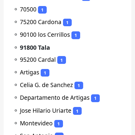
⚬
70500
1
⚬
75200 Cardona
1
⚬
90100 los Cerrillos
1
⚬
91800 Tala
⚬
95200 Cardal
1
⚬
Artigas
1
⚬
Celia G. de Sanchez
1
⚬
Departamento de Artigas
1
⚬
Jose Hilario Uriarte
1
⚬
Montevideo
1