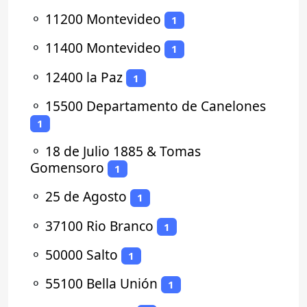
⚬
11200 Montevideo
1
⚬
11400 Montevideo
1
⚬
12400 la Paz
1
⚬
15500 Departamento de Canelones
1
⚬
18 de Julio 1885 & Tomas
Gomensoro
1
⚬
25 de Agosto
1
⚬
37100 Rio Branco
1
⚬
50000 Salto
1
⚬
55100 Bella Unión
1