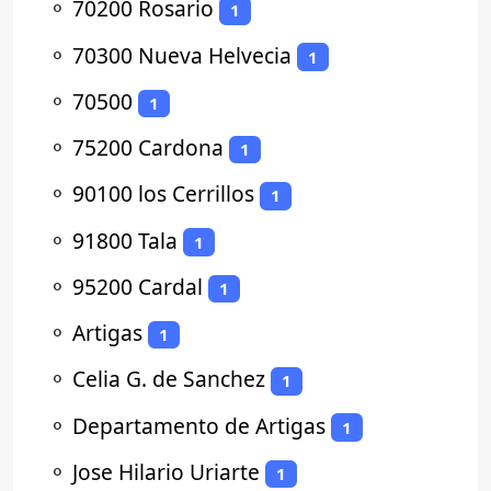
⚬
70200 Rosario
1
⚬
70300 Nueva Helvecia
1
⚬
70500
1
⚬
75200 Cardona
1
⚬
90100 los Cerrillos
1
⚬
91800 Tala
1
⚬
95200 Cardal
1
⚬
Artigas
1
⚬
Celia G. de Sanchez
1
⚬
Departamento de Artigas
1
⚬
Jose Hilario Uriarte
1