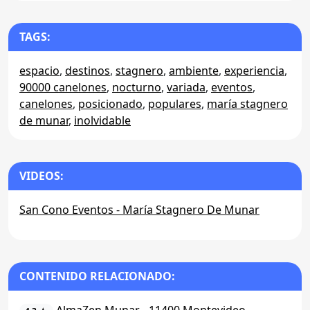
TAGS:
espacio
,
destinos
,
stagnero
,
ambiente
,
experiencia
,
90000 canelones
,
nocturno
,
variada
,
eventos
,
canelones
,
posicionado
,
populares
,
maría stagnero
de munar
,
inolvidable
VIDEOS:
San Cono Eventos - María Stagnero De Munar
CONTENIDO RELACIONADO:
AlmaZen Munar - 11400 Montevideo