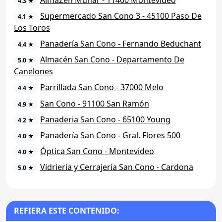
4.3 ★
Supermercado San Cono 3 - 45100 Paso De
4.1 ★
Los Toros
Panadería San Cono - Fernando Beduchant
4.4 ★
Almacén San Cono - Departamento De
5.0 ★
Canelones
Parrillada San Cono - 37000 Melo
4.4 ★
San Cono - 91100 San Ramón
4.9 ★
Panaderia San Cono - 65100 Young
4.2 ★
Panadería San Cono - Gral. Flores 500
4.0 ★
Óptica San Cono - Montevideo
4.0 ★
Vidriería y Cerrajería San Cono - Cardona
5.0 ★
REFIERA ESTE CONTENIDO: