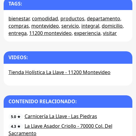
TAGS:
bienestar
,
comodidad
,
productos
,
departamento
,
compras
,
montevideo
,
servicio
,
integral
,
domicilio
,
entrega
,
11200 montevideo
,
experiencia
,
visitar
VIDEOS:
Tienda Holística La Llave - 11200 Montevideo
CONTENIDO RELACIONADO:
Carnicería La Llave - Las Piedras
5.0 ★
La Llave Asador Criollo - 70000 Col. Del
4.3 ★
Sacramento