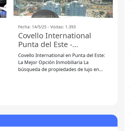
Fecha: 14/5/25 - Visitas: 1.393
Covello International
Punta del Este -
Maldonado
Covello International en Punta del Este:
La Mejor Opción Inmobiliaria La
búsqueda de propiedades de lujo en
Punta del Este puede resultar
desafiante, pero