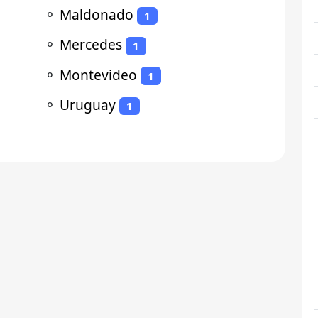
⚬
Maldonado
1
⚬
Mercedes
1
⚬
Montevideo
1
⚬
Uruguay
1