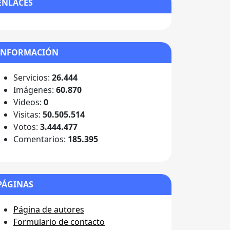
ENLACES
INFORMACIÓN
Servicios:
26.444
Imágenes:
60.870
Videos:
0
Visitas:
50.505.514
Votos:
3.444.477
Comentarios:
185.395
PÁGINAS
Página de autores
Formulario de contacto