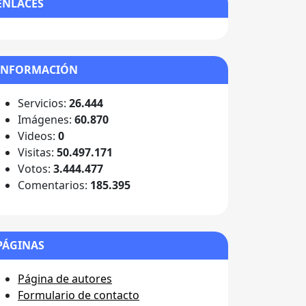
ENLACES
INFORMACIÓN
Servicios:
26.444
Imágenes:
60.870
Videos:
0
Visitas:
50.497.171
Votos:
3.444.477
Comentarios:
185.395
PÁGINAS
Página de autores
Formulario de contacto