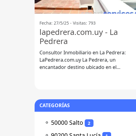
Fecha: 27/5/25 - Visitas: 793
lapedrera.com.uy - La
Pedrera
Consultor Inmobiliario en La Pedrera:
LaPedrera.com.uy La Pedrera, un
encantador destino ubicado en el
Departamento de Rocha, se ha convertid
en un lugar
CATEGORÍAS
⚬
50000 Salto
2
⚬
90200 Santa Lucía
1