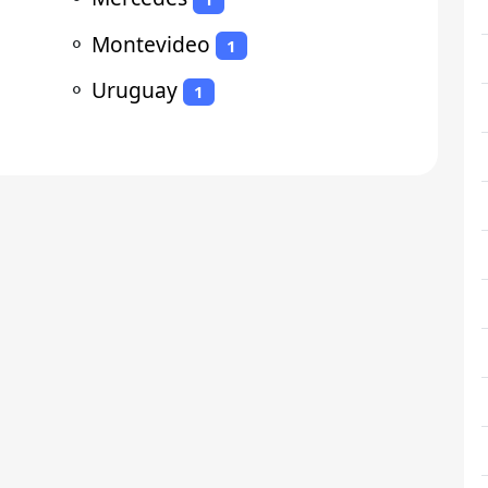
⚬
Montevideo
1
⚬
Uruguay
1