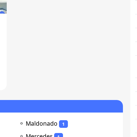
o
⚬
Maldonado
1
⚬
Mercedes
1