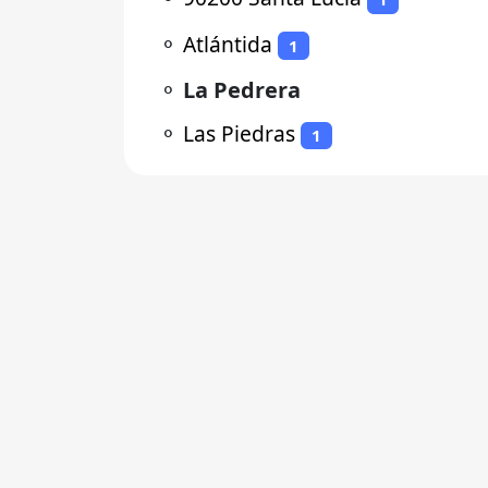
⚬
Atlántida
1
⚬
La Pedrera
⚬
Las Piedras
1