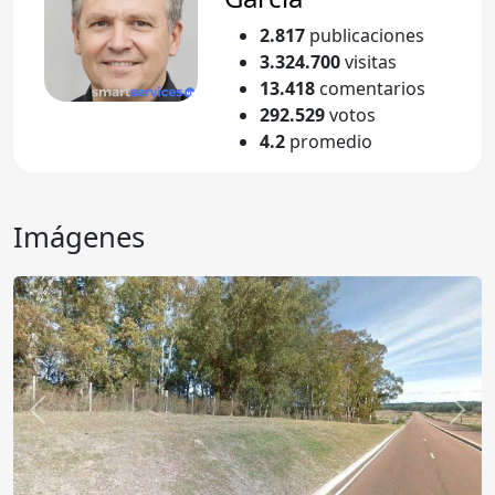
2.817
publicaciones
3.324.700
visitas
13.418
comentarios
292.529
votos
4.2
promedio
Imágenes
Anterior
Sigu