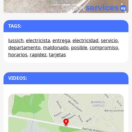
TAGS:
lussich
,
electricista
,
entrega
,
electricidad
,
servicio
,
departamento
,
maldonado
,
posible
,
compromiso
,
horarios
,
rapidez
,
tarjetas
VIDEOS: