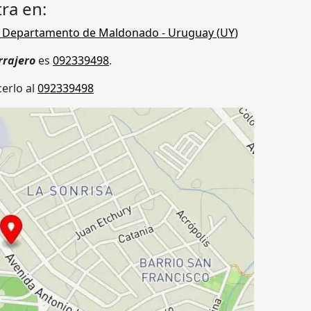
ra en:
,
Departamento de Maldonado
- Uruguay (
UY
)
rrajero
es
092339498
.
erlo al
092339498