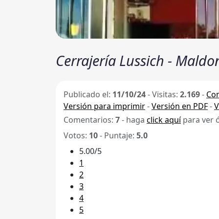
Cerrajería Lussich - Mal
Publicado el:
11/10/24
-
Visitas:
2.169
-
Com
Versión para imprimir
-
Versión en PDF
-
V
Comentarios:
7
- haga
click aquí
para ver 
Votos:
10
- Puntaje:
5.0
5.00/5
1
2
3
4
5