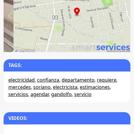
Anterior
Sigu
TAGS:
electricidad
,
confianza
,
departamento
,
requiere
,
mercedes
,
soriano
,
electricista
,
estimaciones
,
servicios
,
agendar
,
gandolfo
,
servicio
VIDEOS: