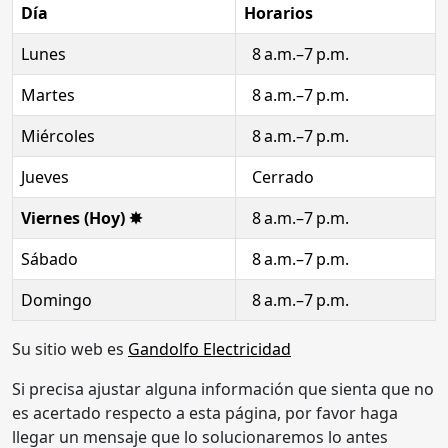
Día
Horarios
Lunes
8 a.m.–7 p.m.
Martes
8 a.m.–7 p.m.
Miércoles
8 a.m.–7 p.m.
Jueves
Cerrado
Viernes (Hoy) ✸
8 a.m.–7 p.m.
Sábado
8 a.m.–7 p.m.
Domingo
8 a.m.–7 p.m.
Su sitio web es
Gandolfo Electricidad
Si precisa ajustar alguna información que sienta que no
es acertado respecto a esta página, por favor haga
llegar un mensaje que lo solucionaremos lo antes