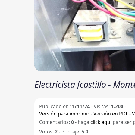
Electricista Jcastillo - Mo
Publicado el:
11/11/24
-
Visitas:
1.204
-
Versión para imprimir
-
Versión en PDF
-
V
Comentarios:
0
- haga
click aquí
para ser 
Votos:
2
- Puntaje:
5.0