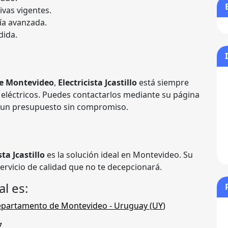
vas vigentes.
ía avanzada.
dida.
e Montevideo
,
Electricista Jcastillo
está siempre
 eléctricos. Puedes contactarlos mediante su página
r un presupuesto sin compromiso.
sta Jcastillo
es la solución ideal en Montevideo. Su
rvicio de calidad que no te decepcionará.
al es:
partamento de Montevideo
- Uruguay (
UY
)
7
.