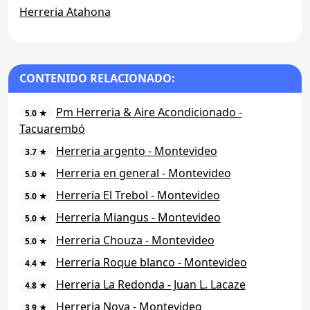
Herreria Atahona
CONTENIDO RELACIONADO:
Pm Herreria & Aire Acondicionado -
5.0 ★
Tacuarembó
Herreria argento - Montevideo
3.7 ★
Herreria en general - Montevideo
5.0 ★
Herreria El Trebol - Montevideo
5.0 ★
Herreria Miangus - Montevideo
5.0 ★
Herreria Chouza - Montevideo
5.0 ★
Herreria Roque blanco - Montevideo
4.4 ★
Herreria La Redonda - Juan L. Lacaze
4.8 ★
Herreria Nova - Montevideo
3.9 ★