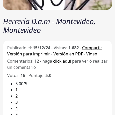
Herrería D.a.m - Montevideo,
Montevideo
Publicado el:
15/12/24
-
Visitas:
1.682
-
Compartir
Versión para imprimir
-
Versión en PDF
-
Video
Comentarios:
12
- haga
click aquí
para ver ó realizar
un comentario
Votos:
16
- Puntaje:
5.0
5.00/5
1
2
3
4
5