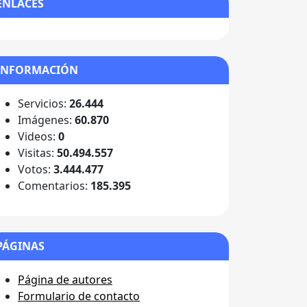
ENLACES
INFORMACIÓN
Servicios:
26.444
Imágenes:
60.870
Videos:
0
Visitas:
50.494.557
Votos:
3.444.477
Comentarios:
185.395
PÁGINAS
Página de autores
Formulario de contacto