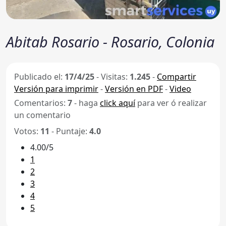
Abitab Rosario - Rosario, Colonia
Publicado el:
17/4/25
-
Visitas:
1.245
-
Compartir
Versión para imprimir
-
Versión en PDF
-
Video
Comentarios:
7
- haga
click aquí
para ver ó realizar
un comentario
Votos:
11
- Puntaje:
4.0
4.00/5
1
2
3
4
5