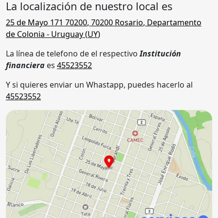
La localización de nuestro local es
25 de Mayo 171 70200
,
70200
Rosario
,
Departamento
de Colonia
- Uruguay (
UY
)
La línea de telefono de el respectivo
Institución
financiera
es
45523552
Y si quieres enviar un Whastapp, puedes hacerlo al
45523552