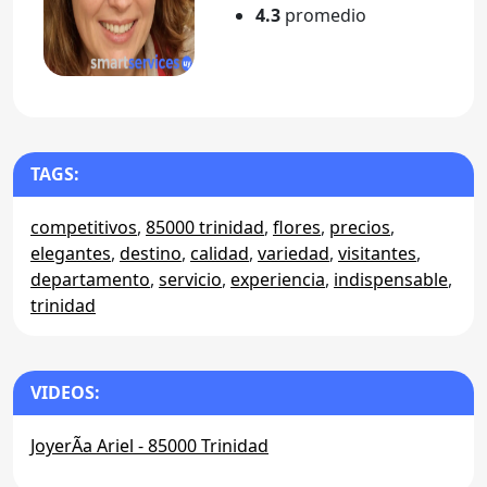
4.3
promedio
TAGS:
competitivos
,
85000 trinidad
,
flores
,
precios
,
elegantes
,
destino
,
calidad
,
variedad
,
visitantes
,
departamento
,
servicio
,
experiencia
,
indispensable
,
trinidad
VIDEOS:
JoyerÃ­a Ariel - 85000 Trinidad