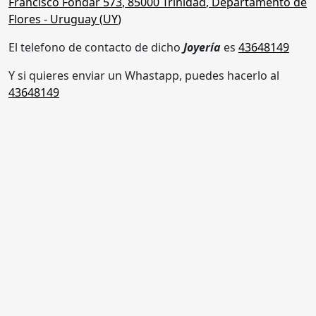
Francisco Fondar 573
,
85000 Trinidad
,
Departamento de
Flores
- Uruguay (
UY
)
El telefono de contacto de dicho
Joyería
es
43648149
Y si quieres enviar un Whastapp, puedes hacerlo al
43648149