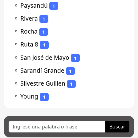
⚬
Paysandú
1
⚬
Rivera
1
⚬
Rocha
1
⚬
Ruta 8
1
⚬
San José de Mayo
1
⚬
Sarandí Grande
1
⚬
Silvestre Guillen
1
⚬
Young
1
Buscar