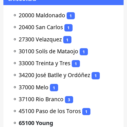
⚬
20000 Maldonado
1
⚬
20400 San Carlos
1
⚬
27300 Velazquez
1
⚬
30100 Solís de Mataojo
1
⚬
33000 Treinta y Tres
1
⚬
34200 José Batlle y Ordóñez
1
⚬
37000 Melo
1
⚬
37100 Rio Branco
3
⚬
45100 Paso de los Toros
1
⚬
65100 Young