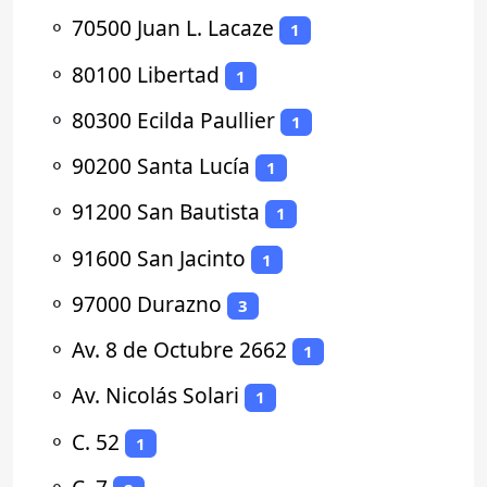
⚬
70500 Juan L. Lacaze
1
⚬
80100 Libertad
1
⚬
80300 Ecilda Paullier
1
⚬
90200 Santa Lucía
1
⚬
91200 San Bautista
1
⚬
91600 San Jacinto
1
⚬
97000 Durazno
3
⚬
Av. 8 de Octubre 2662
1
⚬
Av. Nicolás Solari
1
⚬
C. 52
1