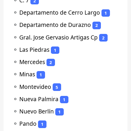
⚬
C. 7
2
⚬
Departamento de Cerro Largo
1
⚬
Departamento de Durazno
2
⚬
Gral. Jose Gervasio Artigas Cp
2
⚬
Las Piedras
1
⚬
Mercedes
2
⚬
Minas
1
⚬
Montevideo
5
⚬
Nueva Palmira
1
⚬
Nuevo Berlín
1
⚬
Pando
1