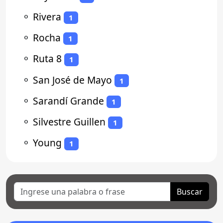
⚬
Rivera
1
⚬
Rocha
1
⚬
Ruta 8
1
⚬
San José de Mayo
1
⚬
Sarandí Grande
1
⚬
Silvestre Guillen
1
⚬
Young
1
Buscar