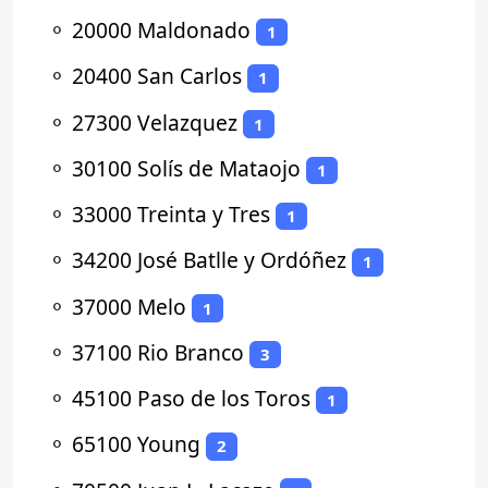
⚬
20000 Maldonado
1
⚬
20400 San Carlos
1
⚬
27300 Velazquez
1
⚬
30100 Solís de Mataojo
1
⚬
33000 Treinta y Tres
1
⚬
34200 José Batlle y Ordóñez
1
⚬
37000 Melo
1
⚬
37100 Rio Branco
3
⚬
45100 Paso de los Toros
1
⚬
65100 Young
2