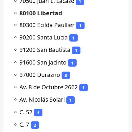
⚬
70500 Juan L. Lacaze
1
⚬
80100 Libertad
⚬
80300 Ecilda Paullier
1
⚬
90200 Santa Lucía
1
⚬
91200 San Bautista
1
⚬
91600 San Jacinto
1
⚬
97000 Durazno
3
⚬
Av. 8 de Octubre 2662
1
⚬
Av. Nicolás Solari
1
⚬
C. 52
1
⚬
C. 7
2