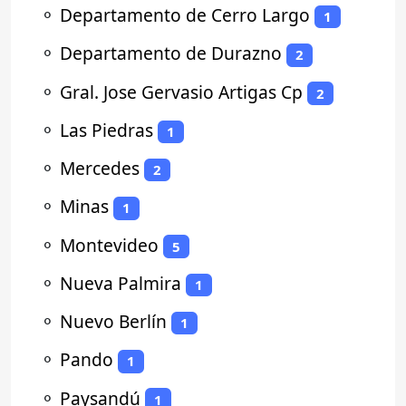
⚬
Departamento de Cerro Largo
1
⚬
Departamento de Durazno
2
⚬
Gral. Jose Gervasio Artigas Cp
2
⚬
Las Piedras
1
⚬
Mercedes
2
⚬
Minas
1
⚬
Montevideo
5
⚬
Nueva Palmira
1
⚬
Nuevo Berlín
1
⚬
Pando
1
⚬
Paysandú
1