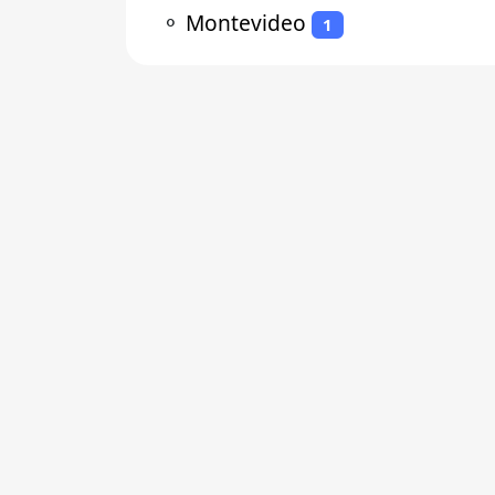
⚬
Montevideo
1