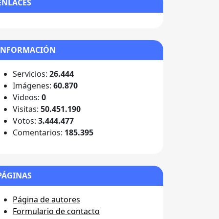
ENLACES
INFORMACIÓN
Servicios:
26.444
Imágenes:
60.870
Videos:
0
Visitas:
50.451.190
Votos:
3.444.477
Comentarios:
185.395
PÁGINAS
Página de autores
Formulario de contacto