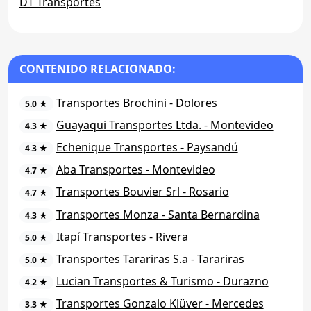
DT Transportes
CONTENIDO RELACIONADO:
Transportes Brochini - Dolores
5.0 ★
Guayaqui Transportes Ltda. - Montevideo
4.3 ★
Echenique Transportes - Paysandú
4.3 ★
Aba Transportes - Montevideo
4.7 ★
Transportes Bouvier Srl - Rosario
4.7 ★
Transportes Monza - Santa Bernardina
4.3 ★
Itapí Transportes - Rivera
5.0 ★
Transportes Tarariras S.a - Tarariras
5.0 ★
Lucian Transportes & Turismo - Durazno
4.2 ★
Transportes Gonzalo Klüver - Mercedes
3.3 ★