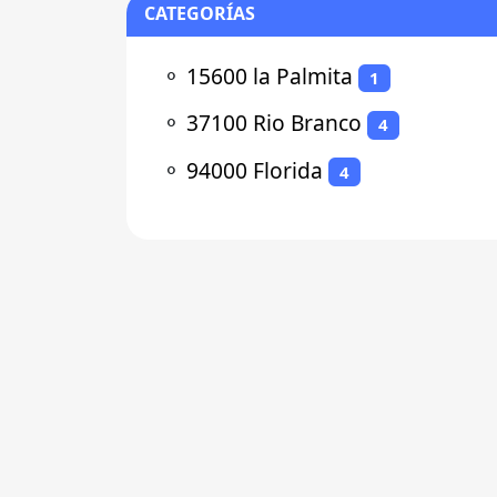
CATEGORÍAS
⚬
15600 la Palmita
1
⚬
37100 Rio Branco
4
⚬
94000 Florida
4