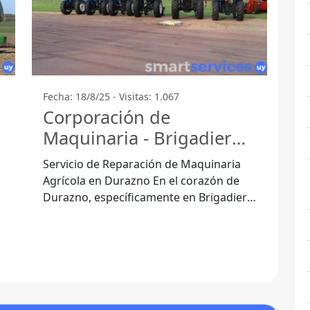
Fecha: 18/8/25 - Visitas: 1.067
Corporación de
Maquinaria - Brigadier
Gral. Fructuoso Rivera
Servicio de Reparación de Maquinaria
Agrícola en Durazno En el corazón de
Durazno, específicamente en Brigadier
Gral. Fructuoso Rivera 97000, se
encuentra la