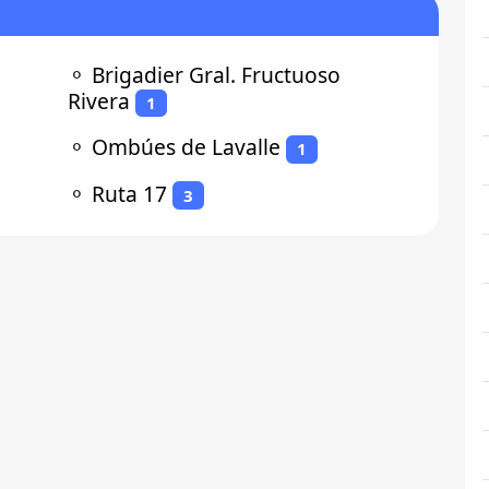
⚬
Brigadier Gral. Fructuoso
Rivera
1
⚬
Ombúes de Lavalle
1
⚬
Ruta 17
3