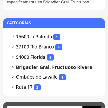
específicamente en Brigadier Gral. Fructuoso
Rivera 97000, se encuentra la
CATEGORÍAS
⚬
15600 la Palmita
1
⚬
37100 Rio Branco
4
⚬
94000 Florida
4
⚬
Brigadier Gral. Fructuoso Rivera
⚬
Ombúes de Lavalle
1
⚬
Ruta 17
3