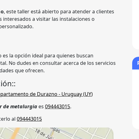
no
, este taller está abierto para atender a clientes
s interesados a visitar las instalaciones o
personalizado.
o es la opción ideal para quienes buscan
tal. No dudes en consultar acerca de los servicios
idades que ofrecen.
ión::
partamento de Durazno
- Uruguay (
UY
)
er de metalurgia
es
094443015
.
erlo al
094443015