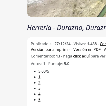
Herrería - Durazno, Duraz
Publicado el:
27/12/24
-
Visitas:
1.438
-
Com
Versión para imprimir
-
Versión en PDF
-
V
Comentarios:
13
- haga
click aquí
para ver
Votos:
1
- Puntaje:
5.0
5.00/5
1
2
3
4
5