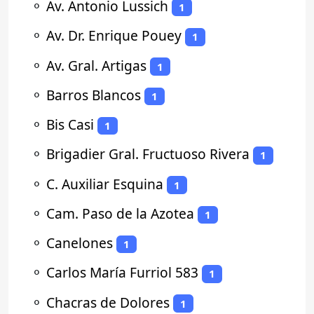
⚬
Av. Antonio Lussich
1
⚬
Av. Dr. Enrique Pouey
1
⚬
Av. Gral. Artigas
1
⚬
Barros Blancos
1
⚬
Bis Casi
1
⚬
Brigadier Gral. Fructuoso Rivera
1
⚬
C. Auxiliar Esquina
1
⚬
Cam. Paso de la Azotea
1
⚬
Canelones
1
⚬
Carlos María Furriol 583
1
⚬
Chacras de Dolores
1