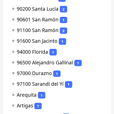
⚬
90200 Santa Lucía
2
⚬
90601 San Ramón
1
⚬
91100 San Ramón
2
⚬
91600 San Jacinto
1
⚬
94000 Florida
1
⚬
96500 Alejandro Gallinal
1
⚬
97000 Durazno
1
⚬
97100 Sarandí del Yí
1
⚬
Arequita
1
⚬
Artigas
1