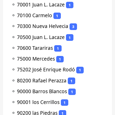
⚬
70001 Juan L. Lacaze
1
⚬
70100 Carmelo
1
⚬
70300 Nueva Helvecia
3
⚬
70500 Juan L. Lacaze
1
⚬
70600 Tarariras
1
⚬
75000 Mercedes
1
⚬
75202 José Enrique Rodó
1
⚬
80200 Rafael Perazza
1
⚬
90000 Barros Blancos
1
⚬
90001 los Cerrillos
1
⚬
90200 las Piedras
1