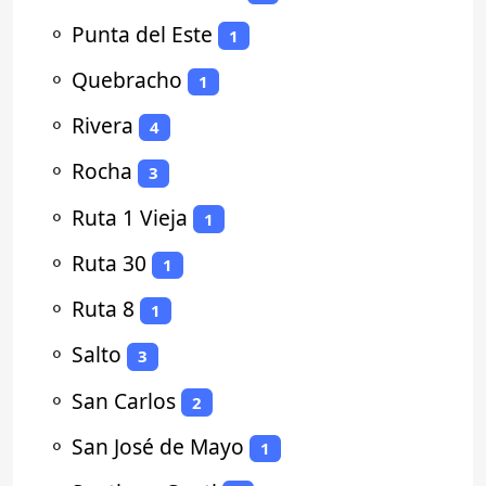
⚬
Punta del Este
1
⚬
Quebracho
1
⚬
Rivera
4
⚬
Rocha
3
⚬
Ruta 1 Vieja
1
⚬
Ruta 30
1
⚬
Ruta 8
1
⚬
Salto
3
⚬
San Carlos
2
⚬
San José de Mayo
1