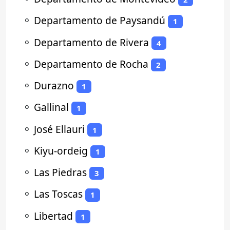
⚬
Departamento de Paysandú
1
⚬
Departamento de Rivera
4
⚬
Departamento de Rocha
2
⚬
Durazno
1
⚬
Gallinal
1
⚬
José Ellauri
1
⚬
Kiyu-ordeig
1
⚬
Las Piedras
3
⚬
Las Toscas
1
⚬
Libertad
1