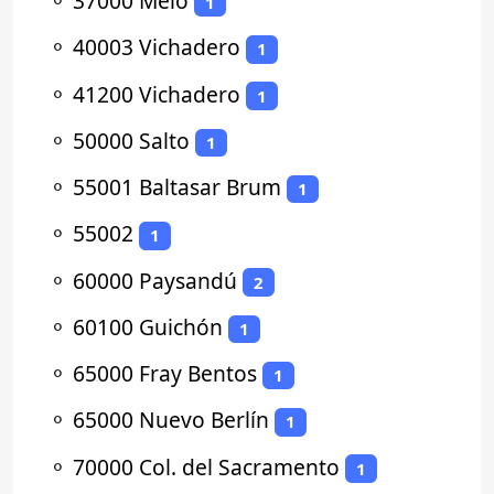
⚬
37000 Melo
1
⚬
40003 Vichadero
1
⚬
41200 Vichadero
1
⚬
50000 Salto
1
⚬
55001 Baltasar Brum
1
⚬
55002
1
⚬
60000 Paysandú
2
⚬
60100 Guichón
1
⚬
65000 Fray Bentos
1
⚬
65000 Nuevo Berlín
1
⚬
70000 Col. del Sacramento
1