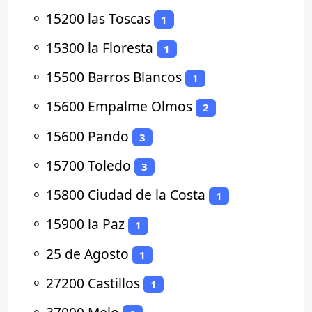
⚬
15200 las Toscas
1
⚬
15300 la Floresta
1
⚬
15500 Barros Blancos
1
⚬
15600 Empalme Olmos
2
⚬
15600 Pando
3
⚬
15700 Toledo
3
⚬
15800 Ciudad de la Costa
1
⚬
15900 la Paz
1
⚬
25 de Agosto
1
⚬
27200 Castillos
1