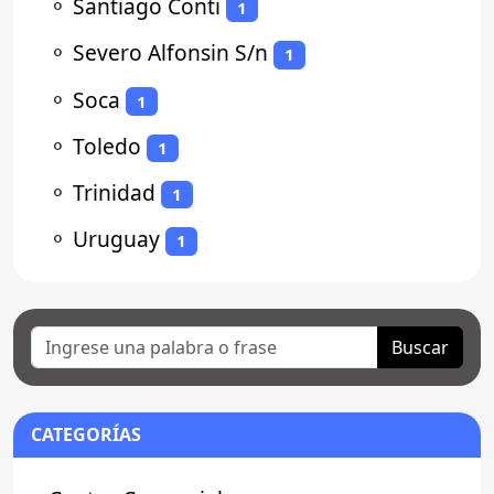
⚬
Santiago Conti
1
⚬
Severo Alfonsin S/n
1
⚬
Soca
1
⚬
Toledo
1
⚬
Trinidad
1
⚬
Uruguay
1
Buscar
CATEGORÍAS