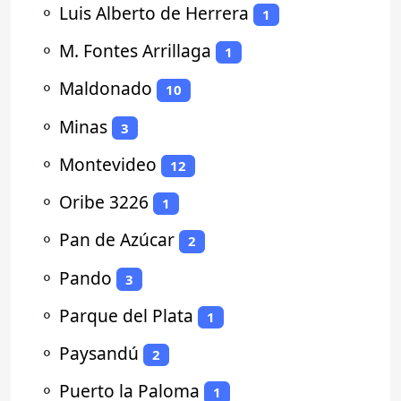
⚬
Luis Alberto de Herrera
1
⚬
M. Fontes Arrillaga
1
⚬
Maldonado
10
⚬
Minas
3
⚬
Montevideo
12
⚬
Oribe 3226
1
⚬
Pan de Azúcar
2
⚬
Pando
3
⚬
Parque del Plata
1
⚬
Paysandú
2
⚬
Puerto la Paloma
1