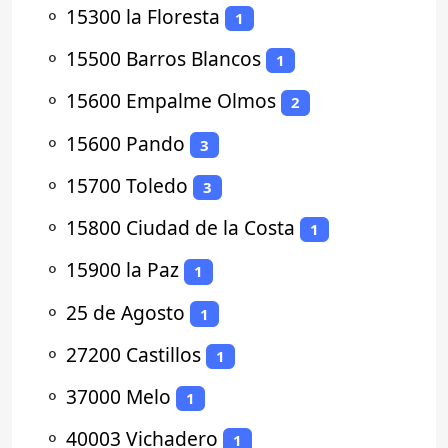
⚬
15300 la Floresta
1
⚬
15500 Barros Blancos
1
⚬
15600 Empalme Olmos
2
⚬
15600 Pando
3
⚬
15700 Toledo
3
⚬
15800 Ciudad de la Costa
1
⚬
15900 la Paz
1
⚬
25 de Agosto
1
⚬
27200 Castillos
1
⚬
37000 Melo
1
⚬
40003 Vichadero
1