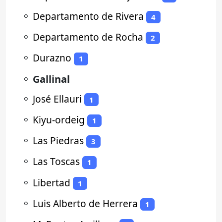
⚬
Departamento de Rivera
4
⚬
Departamento de Rocha
2
⚬
Durazno
1
⚬
Gallinal
⚬
José Ellauri
1
⚬
Kiyu-ordeig
1
⚬
Las Piedras
3
⚬
Las Toscas
1
⚬
Libertad
1
⚬
Luis Alberto de Herrera
1