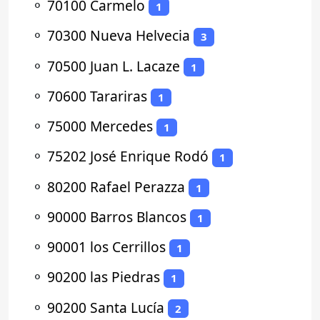
⚬
70100 Carmelo
1
⚬
70300 Nueva Helvecia
3
⚬
70500 Juan L. Lacaze
1
⚬
70600 Tarariras
1
⚬
75000 Mercedes
1
⚬
75202 José Enrique Rodó
1
⚬
80200 Rafael Perazza
1
⚬
90000 Barros Blancos
1
⚬
90001 los Cerrillos
1
⚬
90200 las Piedras
1
⚬
90200 Santa Lucía
2