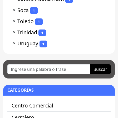
⚬
Soca
1
⚬
Toledo
1
⚬
Trinidad
1
⚬
Uruguay
1
Buscar
CATEGORÍAS
Centro Comercial
Cerrajero