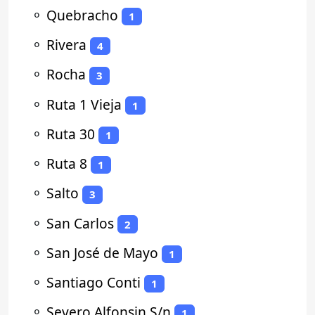
⚬
Quebracho
1
⚬
Rivera
4
⚬
Rocha
3
⚬
Ruta 1 Vieja
1
⚬
Ruta 30
1
⚬
Ruta 8
1
⚬
Salto
3
⚬
San Carlos
2
⚬
San José de Mayo
1
⚬
Santiago Conti
1
⚬
Severo Alfonsin S/n
1