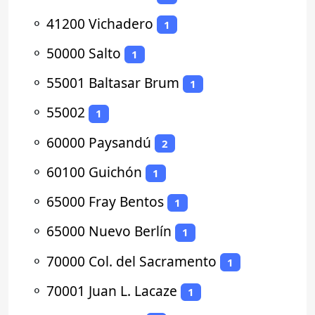
⚬
41200 Vichadero
1
⚬
50000 Salto
1
⚬
55001 Baltasar Brum
1
⚬
55002
1
⚬
60000 Paysandú
2
⚬
60100 Guichón
1
⚬
65000 Fray Bentos
1
⚬
65000 Nuevo Berlín
1
⚬
70000 Col. del Sacramento
1
⚬
70001 Juan L. Lacaze
1