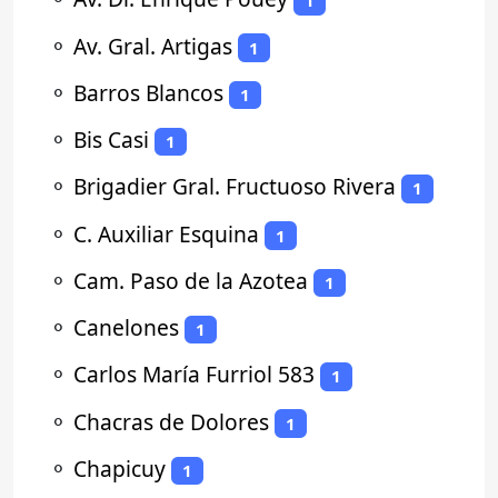
1
⚬
Av. Gral. Artigas
1
⚬
Barros Blancos
1
⚬
Bis Casi
1
⚬
Brigadier Gral. Fructuoso Rivera
1
⚬
C. Auxiliar Esquina
1
⚬
Cam. Paso de la Azotea
1
⚬
Canelones
1
⚬
Carlos María Furriol 583
1
⚬
Chacras de Dolores
1
⚬
Chapicuy
1