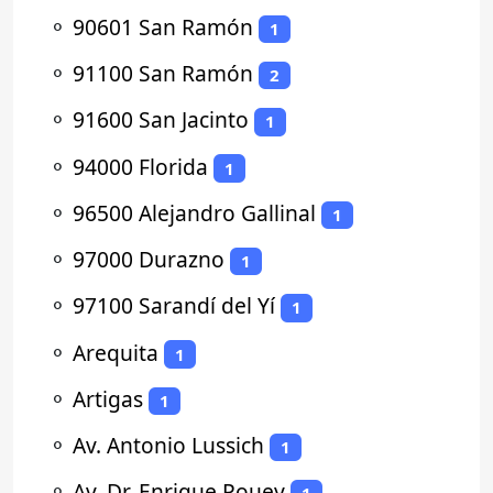
⚬
90601 San Ramón
1
⚬
91100 San Ramón
2
⚬
91600 San Jacinto
1
⚬
94000 Florida
1
⚬
96500 Alejandro Gallinal
1
⚬
97000 Durazno
1
⚬
97100 Sarandí del Yí
1
⚬
Arequita
1
⚬
Artigas
1
⚬
Av. Antonio Lussich
1
⚬
Av. Dr. Enrique Pouey