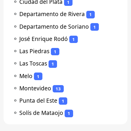
⚬
Ciudad del Plata
1
⚬
Departamento de Rivera
1
⚬
Departamento de Soriano
1
⚬
José Enrique Rodó
1
⚬
Las Piedras
1
⚬
Las Toscas
1
⚬
Melo
1
⚬
Montevideo
13
⚬
Punta del Este
1
⚬
Solís de Mataojo
1