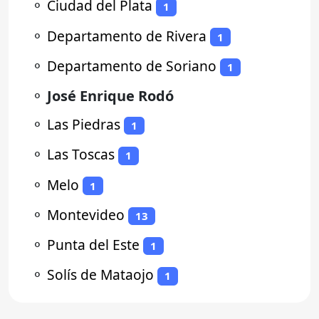
⚬
Ciudad del Plata
1
⚬
Departamento de Rivera
1
⚬
Departamento de Soriano
1
⚬
José Enrique Rodó
⚬
Las Piedras
1
⚬
Las Toscas
1
⚬
Melo
1
⚬
Montevideo
13
⚬
Punta del Este
1
⚬
Solís de Mataojo
1