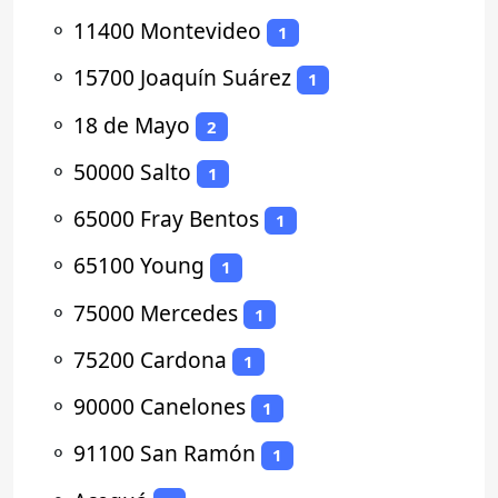
⚬
11400 Montevideo
1
⚬
15700 Joaquín Suárez
1
⚬
18 de Mayo
2
⚬
50000 Salto
1
⚬
65000 Fray Bentos
1
⚬
65100 Young
1
⚬
75000 Mercedes
1
⚬
75200 Cardona
1
⚬
90000 Canelones
1
⚬
91100 San Ramón
1