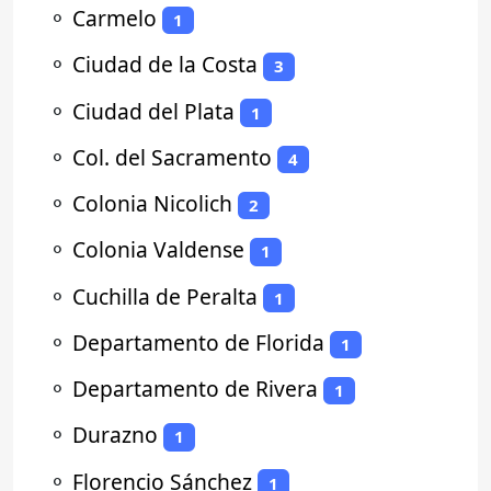
⚬
Carmelo
1
⚬
Ciudad de la Costa
3
⚬
Ciudad del Plata
1
⚬
Col. del Sacramento
4
⚬
Colonia Nicolich
2
⚬
Colonia Valdense
1
⚬
Cuchilla de Peralta
1
⚬
Departamento de Florida
1
⚬
Departamento de Rivera
1
⚬
Durazno
1
⚬
Florencio Sánchez
1