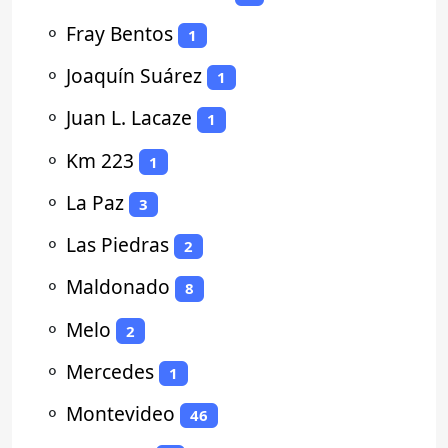
⚬
Fray Bentos
1
⚬
Joaquín Suárez
1
⚬
Juan L. Lacaze
1
⚬
Km 223
1
⚬
La Paz
3
⚬
Las Piedras
2
⚬
Maldonado
8
⚬
Melo
2
⚬
Mercedes
1
⚬
Montevideo
46