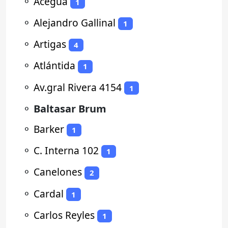
⚬
Aceguá
1
⚬
Alejandro Gallinal
1
⚬
Artigas
4
⚬
Atlántida
1
⚬
Av.gral Rivera 4154
1
⚬
Baltasar Brum
⚬
Barker
1
⚬
C. Interna 102
1
⚬
Canelones
2
⚬
Cardal
1
⚬
Carlos Reyles
1