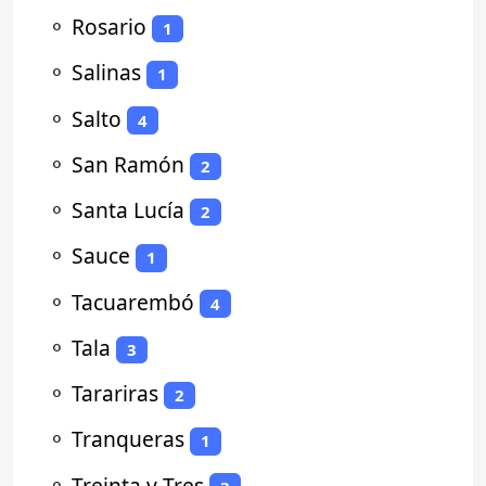
⚬
Rosario
1
⚬
Salinas
1
⚬
Salto
4
⚬
San Ramón
2
⚬
Santa Lucía
2
⚬
Sauce
1
⚬
Tacuarembó
4
⚬
Tala
3
⚬
Tarariras
2
⚬
Tranqueras
1
⚬
Treinta y Tres