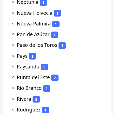
⚬
Neptunia
1
⚬
Nueva Helvecia
1
⚬
Nueva Palmira
1
⚬
Pan de Azúcar
1
⚬
Paso de los Toros
1
⚬
Pays
1
⚬
Paysandú
5
⚬
Punta del Este
2
⚬
Rio Branco
1
⚬
Rivera
8
⚬
Rodríguez
1