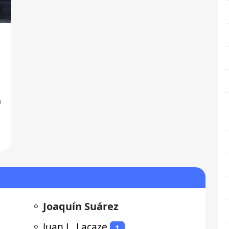
⚬
Joaquín Suárez
⚬
Juan L. Lacaze
1