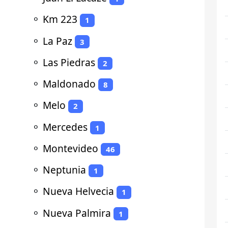
⚬
Km 223
1
⚬
La Paz
3
⚬
Las Piedras
2
⚬
Maldonado
8
⚬
Melo
2
⚬
Mercedes
1
⚬
Montevideo
46
⚬
Neptunia
1
⚬
Nueva Helvecia
1
⚬
Nueva Palmira
1