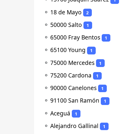
⚬
18 de Mayo
2
⚬
50000 Salto
1
⚬
65000 Fray Bentos
1
⚬
65100 Young
1
⚬
75000 Mercedes
1
⚬
75200 Cardona
1
⚬
90000 Canelones
1
⚬
91100 San Ramón
1
⚬
Aceguá
1
⚬
Alejandro Gallinal
1