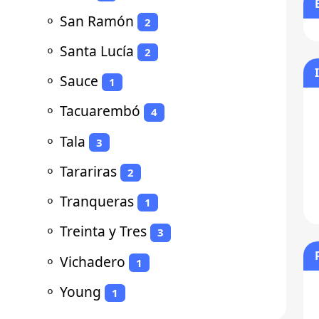
⚬
San Ramón
2
⚬
Santa Lucía
2
⚬
Sauce
1
⚬
Tacuarembó
4
⚬
Tala
3
⚬
Tarariras
2
⚬
Tranqueras
1
⚬
Treinta y Tres
3
⚬
Vichadero
1
⚬
Young
1