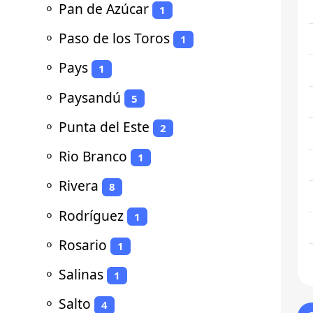
⚬
Pan de Azúcar
1
⚬
Paso de los Toros
1
⚬
Pays
1
⚬
Paysandú
5
⚬
Punta del Este
2
⚬
Rio Branco
1
⚬
Rivera
8
⚬
Rodríguez
1
⚬
Rosario
1
⚬
Salinas
1
⚬
Salto
4