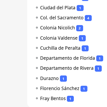
⚬
Ciudad del Plata
1
⚬
Col. del Sacramento
4
⚬
Colonia Nicolich
2
⚬
Colonia Valdense
1
⚬
Cuchilla de Peralta
1
⚬
Departamento de Florida
1
⚬
Departamento de Rivera
1
⚬
Durazno
1
⚬
Florencio Sánchez
1
⚬
Fray Bentos
1