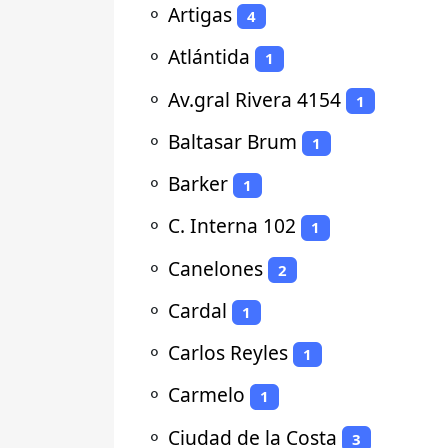
⚬
Artigas
4
⚬
Atlántida
1
⚬
Av.gral Rivera 4154
1
⚬
Baltasar Brum
1
⚬
Barker
1
⚬
C. Interna 102
1
⚬
Canelones
2
⚬
Cardal
1
⚬
Carlos Reyles
1
⚬
Carmelo
1
⚬
Ciudad de la Costa
3