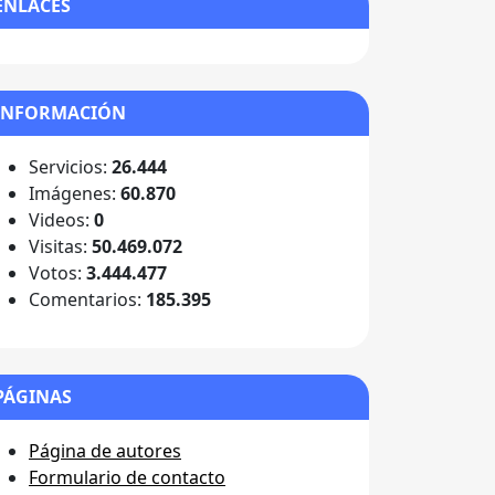
ENLACES
INFORMACIÓN
Servicios:
26.444
Imágenes:
60.870
Videos:
0
Visitas:
50.469.072
Votos:
3.444.477
Comentarios:
185.395
PÁGINAS
Página de autores
Formulario de contacto