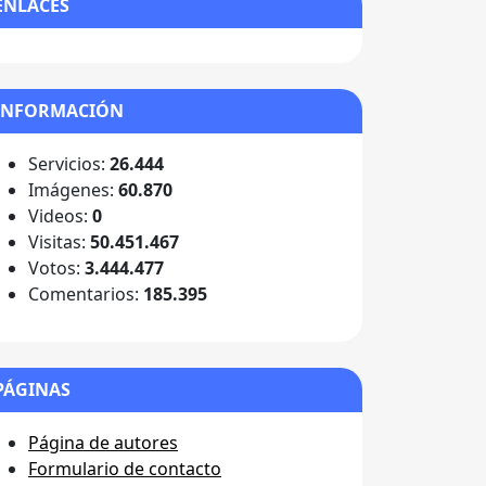
ENLACES
INFORMACIÓN
Servicios:
26.444
Imágenes:
60.870
Videos:
0
Visitas:
50.451.467
Votos:
3.444.477
Comentarios:
185.395
PÁGINAS
Página de autores
Formulario de contacto