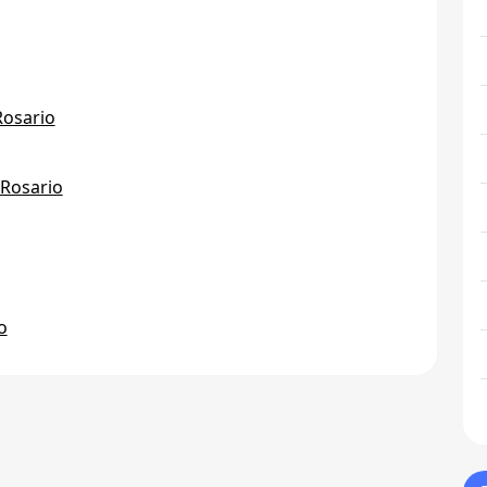
Rosario
 Rosario
o