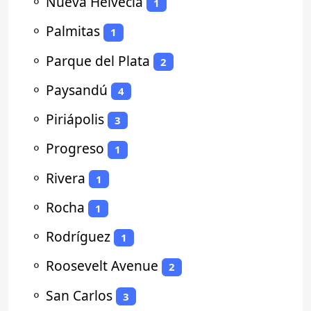
⚬
Nueva Helvecia
1
⚬
Palmitas
1
⚬
Parque del Plata
2
⚬
Paysandú
4
⚬
Piriápolis
3
⚬
Progreso
1
⚬
Rivera
1
⚬
Rocha
1
⚬
Rodríguez
1
⚬
Roosevelt Avenue
2
⚬
San Carlos
3