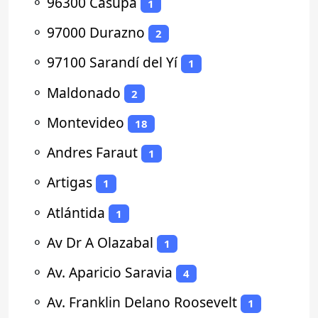
⚬
96300 Casupá
1
⚬
97000 Durazno
2
⚬
97100 Sarandí del Yí
1
⚬
Maldonado
2
⚬
Montevideo
18
⚬
Andres Faraut
1
⚬
Artigas
1
⚬
Atlántida
1
⚬
Av Dr A Olazabal
1
⚬
Av. Aparicio Saravia
4
⚬
Av. Franklin Delano Roosevelt
1