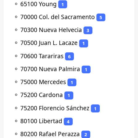
⚬
65100 Young
1
⚬
70000 Col. del Sacramento
5
⚬
70300 Nueva Helvecia
3
⚬
70500 Juan L. Lacaze
1
⚬
70600 Tarariras
6
⚬
70700 Nueva Palmira
1
⚬
75000 Mercedes
1
⚬
75200 Cardona
1
⚬
75200 Florencio Sánchez
1
⚬
80100 Libertad
4
⚬
80200 Rafael Perazza
2