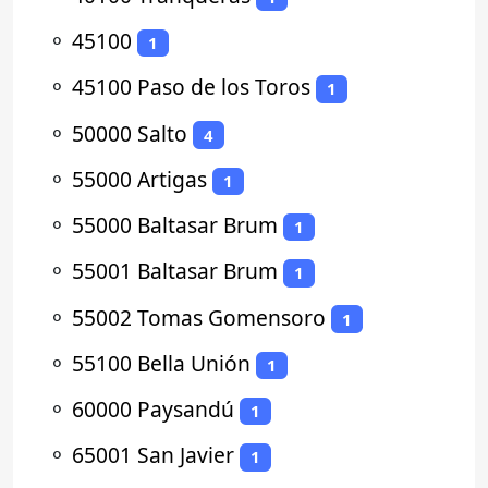
⚬
45100
1
⚬
45100 Paso de los Toros
1
⚬
50000 Salto
4
⚬
55000 Artigas
1
⚬
55000 Baltasar Brum
1
⚬
55001 Baltasar Brum
1
⚬
55002 Tomas Gomensoro
1
⚬
55100 Bella Unión
1
⚬
60000 Paysandú
1
⚬
65001 San Javier
1