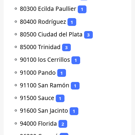
⚬
80300 Ecilda Paullier
1
⚬
80400 Rodríguez
1
⚬
80500 Ciudad del Plata
3
⚬
85000 Trinidad
3
⚬
90100 los Cerrillos
1
⚬
91000 Pando
1
⚬
91100 San Ramón
1
⚬
91500 Sauce
1
⚬
91600 San Jacinto
1
⚬
94000 Florida
2