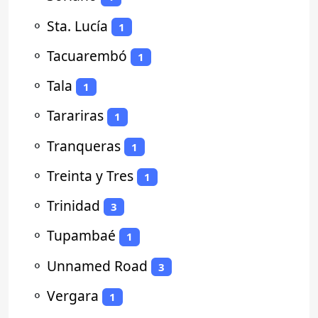
⚬
Sta. Lucía
1
⚬
Tacuarembó
1
⚬
Tala
1
⚬
Tarariras
1
⚬
Tranqueras
1
⚬
Treinta y Tres
1
⚬
Trinidad
3
⚬
Tupambaé
1
⚬
Unnamed Road
3
⚬
Vergara
1