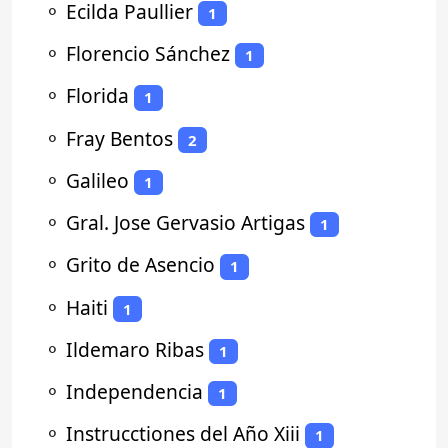
⚬
Ecilda Paullier
1
⚬
Florencio Sánchez
1
⚬
Florida
1
⚬
Fray Bentos
2
⚬
Galileo
1
⚬
Gral. Jose Gervasio Artigas
1
⚬
Grito de Asencio
1
⚬
Haiti
1
⚬
Ildemaro Ribas
1
⚬
Independencia
1
⚬
Instrucctiones del Año Xiii
1