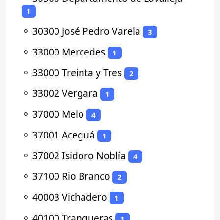
1
⚬
30300 José Pedro Varela
3
⚬
33000 Mercedes
1
⚬
33000 Treinta y Tres
2
⚬
33002 Vergara
1
⚬
37000 Melo
4
⚬
37001 Aceguá
1
⚬
37002 Isidoro Noblía
4
⚬
37100 Rio Branco
2
⚬
40003 Vichadero
1
⚬
40100 Tranqueras
1