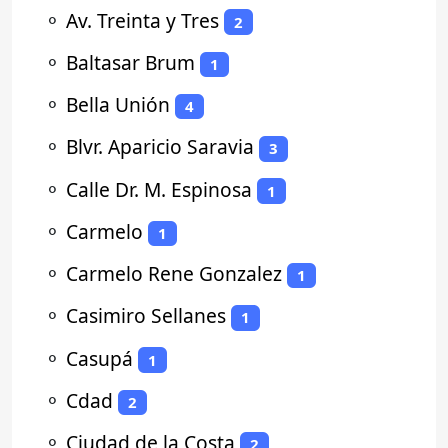
⚬
Av. Treinta y Tres
2
⚬
Baltasar Brum
1
⚬
Bella Unión
4
⚬
Blvr. Aparicio Saravia
3
⚬
Calle Dr. M. Espinosa
1
⚬
Carmelo
1
⚬
Carmelo Rene Gonzalez
1
⚬
Casimiro Sellanes
1
⚬
Casupá
1
⚬
Cdad
2
⚬
Ciudad de la Costa
2