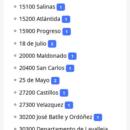
⚬
15100 Salinas
1
⚬
15200 Atlántida
1
⚬
15900 Progreso
1
⚬
18 de Julio
3
⚬
20000 Maldonado
1
⚬
20400 San Carlos
1
⚬
25 de Mayo
2
⚬
27200 Castillos
1
⚬
27300 Velazquez
1
⚬
30200 José Batlle y Ordóñez
1
⚬
30300 Departamento de Lavalleja