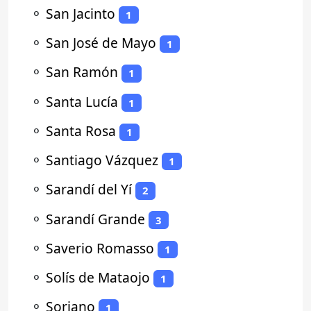
⚬
San Jacinto
1
⚬
San José de Mayo
1
⚬
San Ramón
1
⚬
Santa Lucía
1
⚬
Santa Rosa
1
⚬
Santiago Vázquez
1
⚬
Sarandí del Yí
2
⚬
Sarandí Grande
3
⚬
Saverio Romasso
1
⚬
Solís de Mataojo
1
⚬
Soriano
1