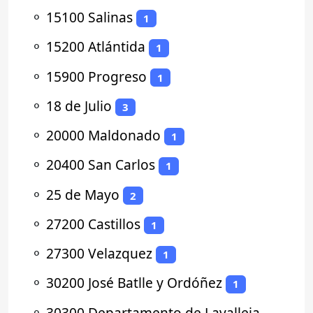
⚬
15100 Salinas
1
⚬
15200 Atlántida
1
⚬
15900 Progreso
1
⚬
18 de Julio
3
⚬
20000 Maldonado
1
⚬
20400 San Carlos
1
⚬
25 de Mayo
2
⚬
27200 Castillos
1
⚬
27300 Velazquez
1
⚬
30200 José Batlle y Ordóñez
1
⚬
30300 Departamento de Lavalleja