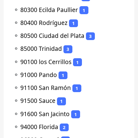
⚬
80300 Ecilda Paullier
1
⚬
80400 Rodríguez
1
⚬
80500 Ciudad del Plata
3
⚬
85000 Trinidad
3
⚬
90100 los Cerrillos
1
⚬
91000 Pando
1
⚬
91100 San Ramón
1
⚬
91500 Sauce
1
⚬
91600 San Jacinto
1
⚬
94000 Florida
2