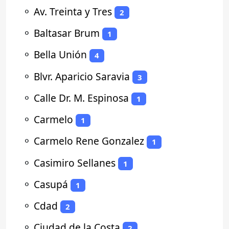
⚬
Av. Treinta y Tres
2
⚬
Baltasar Brum
1
⚬
Bella Unión
4
⚬
Blvr. Aparicio Saravia
3
⚬
Calle Dr. M. Espinosa
1
⚬
Carmelo
1
⚬
Carmelo Rene Gonzalez
1
⚬
Casimiro Sellanes
1
⚬
Casupá
1
⚬
Cdad
2
⚬
Ciudad de la Costa
2