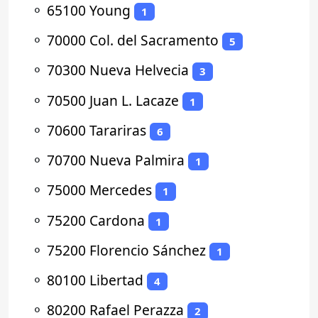
⚬
65100 Young
1
⚬
70000 Col. del Sacramento
5
⚬
70300 Nueva Helvecia
3
⚬
70500 Juan L. Lacaze
1
⚬
70600 Tarariras
6
⚬
70700 Nueva Palmira
1
⚬
75000 Mercedes
1
⚬
75200 Cardona
1
⚬
75200 Florencio Sánchez
1
⚬
80100 Libertad
4
⚬
80200 Rafael Perazza
2