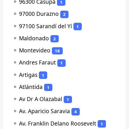
⚬
96300 Casupá
1
⚬
97000 Durazno
2
⚬
97100 Sarandí del Yí
1
⚬
Maldonado
2
⚬
Montevideo
18
⚬
Andres Faraut
1
⚬
Artigas
1
⚬
Atlántida
1
⚬
Av Dr A Olazabal
1
⚬
Av. Aparicio Saravia
4
⚬
Av. Franklin Delano Roosevelt
1