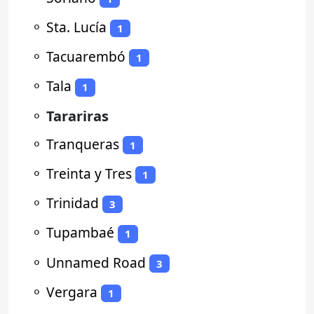
⚬
Sta. Lucía
1
⚬
Tacuarembó
1
⚬
Tala
1
⚬
Tarariras
⚬
Tranqueras
1
⚬
Treinta y Tres
1
⚬
Trinidad
3
⚬
Tupambaé
1
⚬
Unnamed Road
3
⚬
Vergara
1