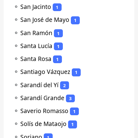
⚬
San Jacinto
1
⚬
San José de Mayo
1
⚬
San Ramón
1
⚬
Santa Lucía
1
⚬
Santa Rosa
1
⚬
Santiago Vázquez
1
⚬
Sarandí del Yí
2
⚬
Sarandí Grande
3
⚬
Saverio Romasso
1
⚬
Solís de Mataojo
1
⚬
Soriano
1