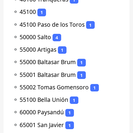
⚬
45100
1
⚬
45100 Paso de los Toros
1
⚬
50000 Salto
4
⚬
55000 Artigas
1
⚬
55000 Baltasar Brum
1
⚬
55001 Baltasar Brum
1
⚬
55002 Tomas Gomensoro
1
⚬
55100 Bella Unión
1
⚬
60000 Paysandú
1
⚬
65001 San Javier
1