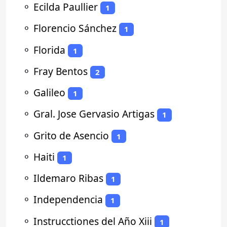
⚬
Ecilda Paullier
1
⚬
Florencio Sánchez
1
⚬
Florida
1
⚬
Fray Bentos
2
⚬
Galileo
1
⚬
Gral. Jose Gervasio Artigas
1
⚬
Grito de Asencio
1
⚬
Haiti
1
⚬
Ildemaro Ribas
1
⚬
Independencia
1
⚬
Instrucctiones del Año Xiii
1