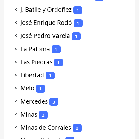
⚬
J. Batlle y Ordoñez
1
⚬
José Enrique Rodó
1
⚬
José Pedro Varela
1
⚬
La Paloma
1
⚬
Las Piedras
1
⚬
Libertad
1
⚬
Melo
1
⚬
Mercedes
3
⚬
Minas
2
⚬
Minas de Corrales
2