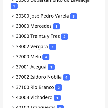
1
⚬
30300 José Pedro Varela
3
⚬
33000 Mercedes
1
⚬
33000 Treinta y Tres
2
⚬
33002 Vergara
1
⚬
37000 Melo
4
⚬
37001 Aceguá
1
⚬
37002 Isidoro Noblía
4
⚬
37100 Rio Branco
2
⚬
40003 Vichadero
1
⚬
40100 Tranqueras
1