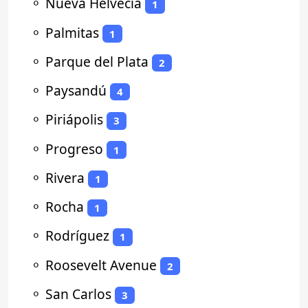
⚬
Nueva Helvecia
1
⚬
Palmitas
1
⚬
Parque del Plata
2
⚬
Paysandú
4
⚬
Piriápolis
3
⚬
Progreso
1
⚬
Rivera
1
⚬
Rocha
1
⚬
Rodríguez
1
⚬
Roosevelt Avenue
2
⚬
San Carlos
3