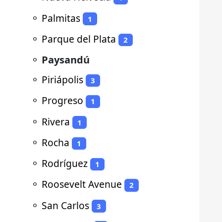
⚬
Palmitas
1
⚬
Parque del Plata
2
⚬
Paysandú
⚬
Piriápolis
3
⚬
Progreso
1
⚬
Rivera
1
⚬
Rocha
1
⚬
Rodríguez
1
⚬
Roosevelt Avenue
2
⚬
San Carlos
3