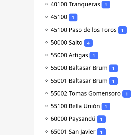
⚬
40100 Tranqueras
1
⚬
45100
1
⚬
45100 Paso de los Toros
1
⚬
50000 Salto
4
⚬
55000 Artigas
1
⚬
55000 Baltasar Brum
1
⚬
55001 Baltasar Brum
1
⚬
55002 Tomas Gomensoro
1
⚬
55100 Bella Unión
1
⚬
60000 Paysandú
1
⚬
65001 San Javier
1