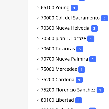
⚬
65100 Young
1
⚬
70000 Col. del Sacramento
5
⚬
70300 Nueva Helvecia
3
⚬
70500 Juan L. Lacaze
1
⚬
70600 Tarariras
6
⚬
70700 Nueva Palmira
1
⚬
75000 Mercedes
1
⚬
75200 Cardona
1
⚬
75200 Florencio Sánchez
1
⚬
80100 Libertad
4