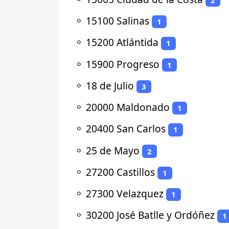
⚬
15100 Salinas
1
⚬
15200 Atlántida
1
⚬
15900 Progreso
1
⚬
18 de Julio
3
⚬
20000 Maldonado
1
⚬
20400 San Carlos
1
⚬
25 de Mayo
2
⚬
27200 Castillos
1
⚬
27300 Velazquez
1
⚬
30200 José Batlle y Ordóñez
1