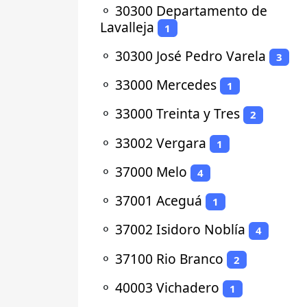
⚬
30300 Departamento de
Lavalleja
1
⚬
30300 José Pedro Varela
3
⚬
33000 Mercedes
1
⚬
33000 Treinta y Tres
2
⚬
33002 Vergara
1
⚬
37000 Melo
4
⚬
37001 Aceguá
1
⚬
37002 Isidoro Noblía
4
⚬
37100 Rio Branco
2
⚬
40003 Vichadero
1