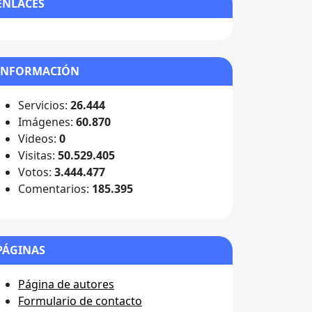
ENLACES
INFORMACIÓN
Servicios:
26.444
Imágenes:
60.870
Videos:
0
Visitas:
50.529.405
Votos:
3.444.477
Comentarios:
185.395
PÁGINAS
Página de autores
Formulario de contacto