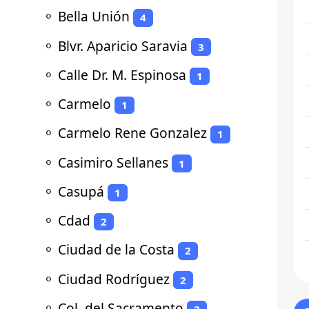
⚬
Bella Unión
4
⚬
Blvr. Aparicio Saravia
3
⚬
Calle Dr. M. Espinosa
1
⚬
Carmelo
1
⚬
Carmelo Rene Gonzalez
1
⚬
Casimiro Sellanes
1
⚬
Casupá
1
⚬
Cdad
2
⚬
Ciudad de la Costa
2
⚬
Ciudad Rodríguez
2
⚬
Col. del Sacramento
2