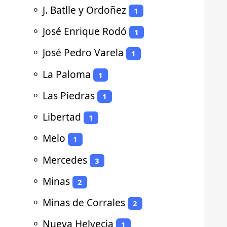
⚬
J. Batlle y Ordoñez
1
⚬
José Enrique Rodó
1
⚬
José Pedro Varela
1
⚬
La Paloma
1
⚬
Las Piedras
1
⚬
Libertad
1
⚬
Melo
1
⚬
Mercedes
3
⚬
Minas
2
⚬
Minas de Corrales
2
⚬
Nueva Helvecia
1