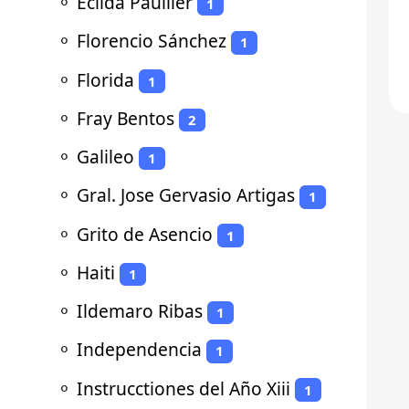
⚬
Ecilda Paullier
1
⚬
Florencio Sánchez
1
⚬
Florida
1
⚬
Fray Bentos
2
⚬
Galileo
1
⚬
Gral. Jose Gervasio Artigas
1
⚬
Grito de Asencio
1
⚬
Haiti
1
⚬
Ildemaro Ribas
1
⚬
Independencia
1
⚬
Instrucctiones del Año Xiii
1