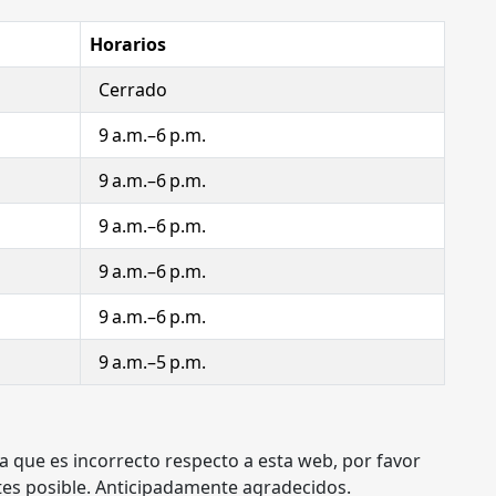
Horarios
Cerrado
9 a.m.–6 p.m.
9 a.m.–6 p.m.
9 a.m.–6 p.m.
9 a.m.–6 p.m.
9 a.m.–6 p.m.
9 a.m.–5 p.m.
a que es incorrecto respecto a esta web, por favor
tes posible. Anticipadamente agradecidos.