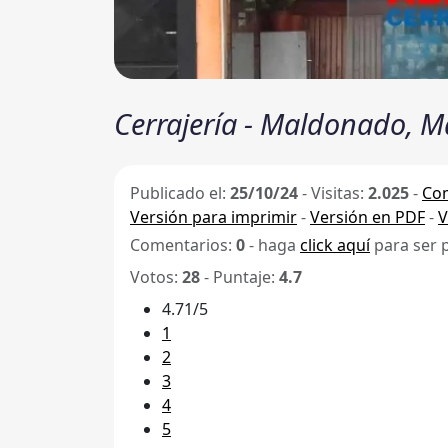
Cerrajería - Maldonado, 
Publicado el:
25/10/24
-
Visitas:
2.025
-
Com
Versión para imprimir
-
Versión en PDF
-
V
Comentarios:
0
- haga
click aquí
para ser 
Votos:
28
- Puntaje:
4.7
4.71/5
1
2
3
4
5