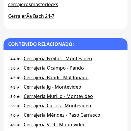
cerrajerosmasterlocks
CerrajerÃ­a Bach 24-7
CONTENIDO RELACIONADO:
Cerrajería Freitas - Montevideo
4.4 ★
Cerrajería Ocampo - Pando
5.0 ★
Cerrajería Bandi - Maldonado
4.5 ★
Cerrajería Jg - Montevideo
4.8 ★
Cerrajería Murillo - Montevideo
5.0 ★
Cerrajería Carlos - Montevideo
3.9 ★
Cerrajería Méndez - Paso Carrasco
4.0 ★
Cerrajería VTR - Montevideo
4.9 ★