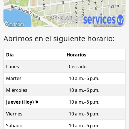
Abrimos en el siguiente horario:
Día
Horarios
Lunes
Cerrado
Martes
10 a.m.–6 p.m.
Miércoles
10 a.m.–6 p.m.
Jueves (Hoy) ✸
10 a.m.–6 p.m.
Viernes
10 a.m.–6 p.m.
Sábado
10 a.m.–6 p.m.