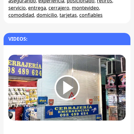
asegurando
,
experiencia
,
posicionado
,
retiros
,
servicio
,
entrega
,
cerrajero
,
montevideo
,
comodidad
,
domicilio
,
tarjetas
,
confiables
VIDEOS: