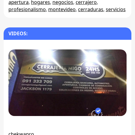
apertura
,
hogares
,
negocios
,
cerrajero
,
profesionalismo
,
montevideo
,
cerraduras
,
servicios
VIDEOS:
chekwapro