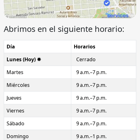
Abrimos en el siguiente horario:
Día
Horarios
Lunes (Hoy) ✸
Cerrado
Martes
9 a.m.–7 p.m.
Miércoles
9 a.m.–7 p.m.
Jueves
9 a.m.–7 p.m.
Viernes
9 a.m.–7 p.m.
Sábado
9 a.m.–7 p.m.
Domingo
9 a.m.–1 p.m.