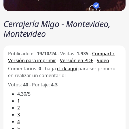
Cerrajería Migo - Montevideo,
Montevideo
Publicado el:
19/10/24
-
Visitas:
1.935
-
Compartir
Versión para imprimir
-
Versión en PDF
-
Video
Comentarios:
0
- haga
click aquí
para ser primero
en realizar un comentario!
Votos:
40
- Puntaje:
4.3
4.30/5
1
2
3
4
5