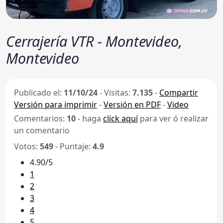
Cerrajería VTR - Montevideo,
Montevideo
Publicado el:
11/10/24
-
Visitas:
7.135
-
Compartir
Versión para imprimir
-
Versión en PDF
-
Video
Comentarios:
10
- haga
click aquí
para ver ó realizar
un comentario
Votos:
549
- Puntaje:
4.9
4.90/5
1
2
3
4
5