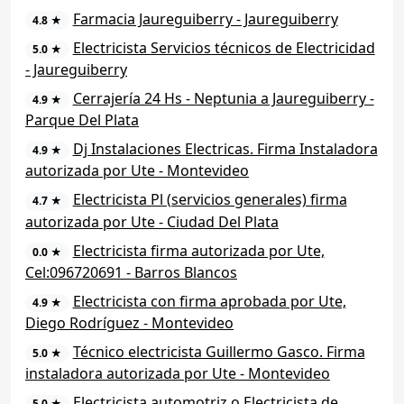
Farmacia Jaureguiberry - Jaureguiberry
4.8 ★
Electricista Servicios técnicos de Electricidad
5.0 ★
- Jaureguiberry
Cerrajería 24 Hs - Neptunia a Jaureguiberry -
4.9 ★
Parque Del Plata
Dj Instalaciones Electricas. Firma Instaladora
4.9 ★
autorizada por Ute - Montevideo
Electricista Pl (servicios generales) firma
4.7 ★
autorizada por Ute - Ciudad Del Plata
Electricista firma autorizada por Ute,
0.0 ★
Cel:096720691 - Barros Blancos
Electricista con firma aprobada por Ute,
4.9 ★
Diego Rodríguez - Montevideo
Técnico electricista Guillermo Gasco. Firma
5.0 ★
instaladora autorizada por Ute - Montevideo
Electricista automotriz o Electricista de
5.0 ★