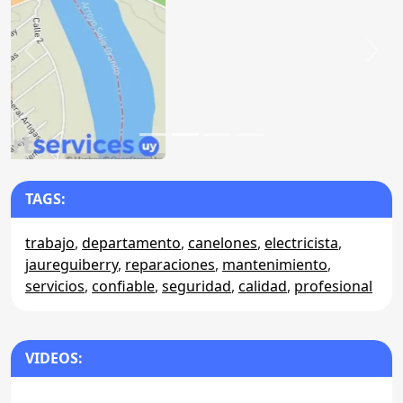
Anterior
Sigu
TAGS:
trabajo
,
departamento
,
canelones
,
electricista
,
jaureguiberry
,
reparaciones
,
mantenimiento
,
servicios
,
confiable
,
seguridad
,
calidad
,
profesional
VIDEOS: