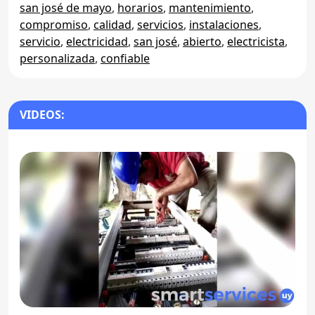
san josé de mayo
,
horarios
,
mantenimiento
,
compromiso
,
calidad
,
servicios
,
instalaciones
,
servicio
,
electricidad
,
san josé
,
abierto
,
electricista
,
personalizada
,
confiable
VIDEOS: