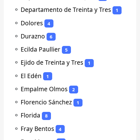
⚬
Departamento de Treinta y Tres
1
⚬
Dolores
4
⚬
Durazno
6
⚬
Ecilda Paullier
5
⚬
Ejido de Treinta y Tres
1
⚬
El Edén
1
⚬
Empalme Olmos
2
⚬
Florencio Sánchez
1
⚬
Florida
8
⚬
Fray Bentos
4