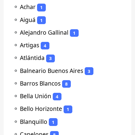
⚬
Achar
1
⚬
Aiguá
1
⚬
Alejandro Gallinal
1
⚬
Artigas
4
⚬
Atlántida
3
⚬
Balneario Buenos Aires
3
⚬
Barros Blancos
8
⚬
Bella Unión
4
⚬
Bello Horizonte
1
⚬
Blanquillo
1
⚬
Canelones
8