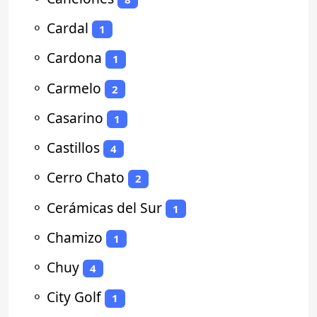
⚬
Cardal
1
⚬
Cardona
1
⚬
Carmelo
2
⚬
Casarino
1
⚬
Castillos
4
⚬
Cerro Chato
2
⚬
Cerámicas del Sur
1
⚬
Chamizo
1
⚬
Chuy
4
⚬
City Golf
1