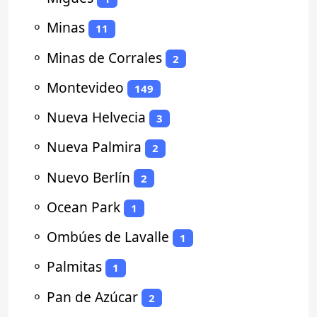
⚬
Minas
11
⚬
Minas de Corrales
2
⚬
Montevideo
149
⚬
Nueva Helvecia
3
⚬
Nueva Palmira
2
⚬
Nuevo Berlín
2
⚬
Ocean Park
1
⚬
Ombúes de Lavalle
1
⚬
Palmitas
1
⚬
Pan de Azúcar
2