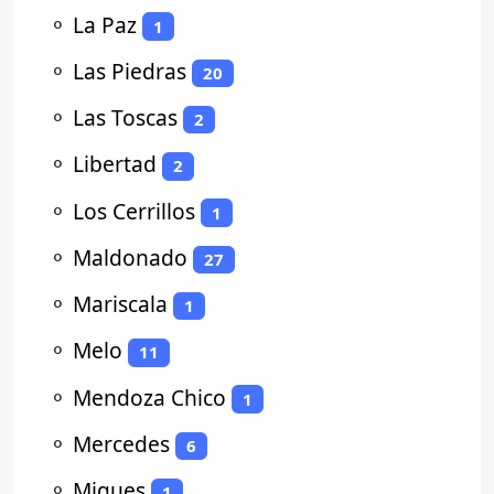
⚬
La Paz
1
⚬
Las Piedras
20
⚬
Las Toscas
2
⚬
Libertad
2
⚬
Los Cerrillos
1
⚬
Maldonado
27
⚬
Mariscala
1
⚬
Melo
11
⚬
Mendoza Chico
1
⚬
Mercedes
6
⚬
Migues
1