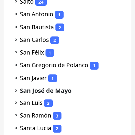
⚬
Salto
24
⚬
San Antonio
1
⚬
San Bautista
2
⚬
San Carlos
2
⚬
San Félix
1
⚬
San Gregorio de Polanco
1
⚬
San Javier
1
⚬
San José de Mayo
⚬
San Luis
3
⚬
San Ramón
3
⚬
Santa Lucía
2