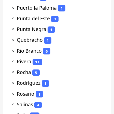
⚬
Puerto la Paloma
1
⚬
Punta del Este
9
⚬
Punta Negra
1
⚬
Quebracho
1
⚬
Rio Branco
6
⚬
Rivera
11
⚬
Rocha
5
⚬
Rodríguez
1
⚬
Rosario
1
⚬
Salinas
4