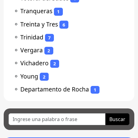
⚬
Tranqueras
1
⚬
Treinta y Tres
6
⚬
Trinidad
7
⚬
Vergara
2
⚬
Vichadero
2
⚬
Young
2
⚬
Departamento de Rocha
1
Buscar