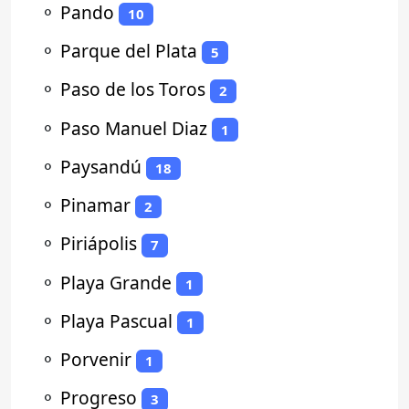
⚬
Pando
10
⚬
Parque del Plata
5
⚬
Paso de los Toros
2
⚬
Paso Manuel Diaz
1
⚬
Paysandú
18
⚬
Pinamar
2
⚬
Piriápolis
7
⚬
Playa Grande
1
⚬
Playa Pascual
1
⚬
Porvenir
1
⚬
Progreso
3