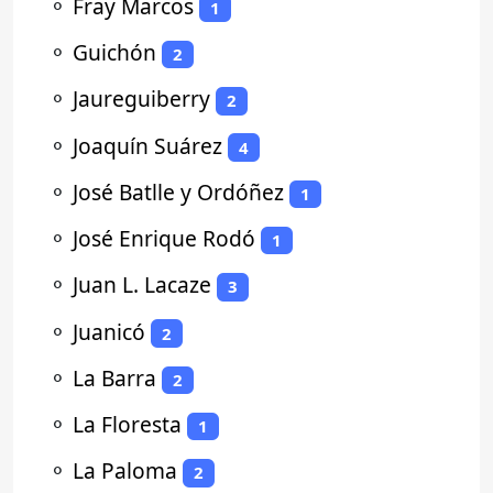
⚬
Fray Marcos
1
⚬
Guichón
2
⚬
Jaureguiberry
2
⚬
Joaquín Suárez
4
⚬
José Batlle y Ordóñez
1
⚬
José Enrique Rodó
1
⚬
Juan L. Lacaze
3
⚬
Juanicó
2
⚬
La Barra
2
⚬
La Floresta
1
⚬
La Paloma
2