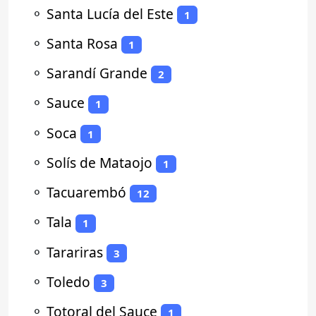
⚬
Santa Lucía del Este
1
⚬
Santa Rosa
1
⚬
Sarandí Grande
2
⚬
Sauce
1
⚬
Soca
1
⚬
Solís de Mataojo
1
⚬
Tacuarembó
12
⚬
Tala
1
⚬
Tarariras
3
⚬
Toledo
3
⚬
Totoral del Sauce
1